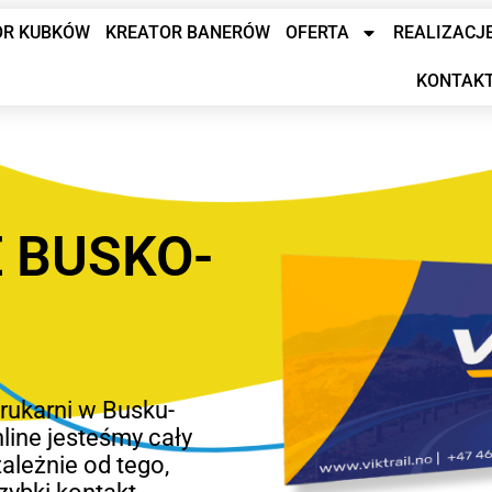
OR KUBKÓW
KREATOR BANERÓW
OFERTA
REALIZACJ
KONTAK
 BUSKO-
drukarni w Busku-
nline jesteśmy cały
ależnie od tego,