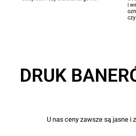
i w
ozn
czy
DRUK BANERÓ
U nas ceny zawsze są jasne i z