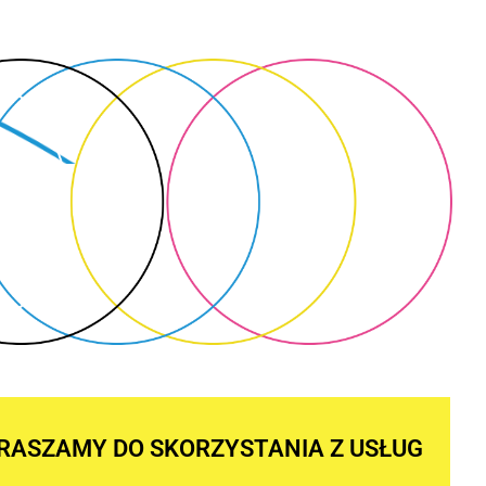
RASZAMY DO SKORZYSTANIA Z USŁUG