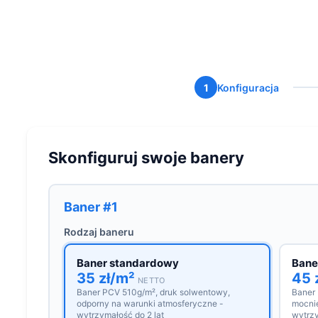
1
Konfiguracja
Skonfiguruj swoje banery
Baner #1
Rodzaj baneru
Baner standardowy
Bane
35 zł/m²
45 
NETTO
Baner PCV 510g/m², druk solwentowy,
Baner
odporny na warunki atmosferyczne -
mocnie
wytrzymałość do 2 lat
wytrzy