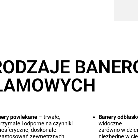
RODZAJE BANE
LAMOWYCH
nery powlekane
– trwałe,
Banery odblas
rzymałe i odporne na czynniki
widoczne
osferyczne, doskonałe
zarówno w dzień
zastosowań zewnętrznych
niezbędne w ci