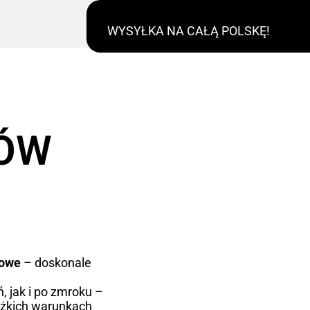
WYSYŁKA NA CAŁĄ POLSKĘ!
RÓW
kowe
– doskonale
, jak i po zmroku –
ężkich warunkach