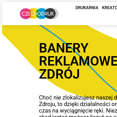
DRUKARNIA
KREAT
BANERY
REKLAMOWE
ZDRÓJ
Choć nie zlokalizujesz naszej 
Zdroju, to dzięki działalności o
czas na wyciągnięcie ręki. Niez