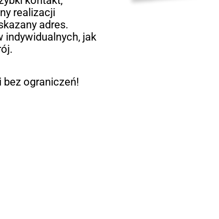
zybki kontakt,
y realizacji
skazany adres.
 indywidualnych, jak
ój.
 bez ograniczeń!