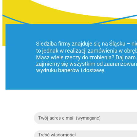
Siedziba firmy znajduje się na Śląsku – n
to jednak w realizacji zamówienia w obrę
Masz wiele rzeczy do zrobienia? Daj nam
zajmiemy się wszystkim od zaaranżowani
wydruku banerów i dostawę.