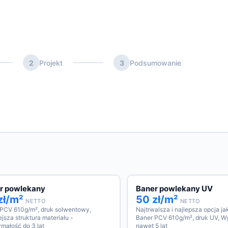
2
Projekt
3
Podsumowanie
r powlekany
Baner powlekany UV
zł/m²
50 zł/m²
NETTO
NETTO
 PCV 610g/m², druk solwentowy,
Najtrwalsza i najlepsza opcja j
jsza struktura materiału -
Baner PCV 610g/m², druk UV, W
małość do 3 lat
nawet 5 lat