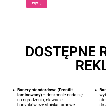
Wyślij
Alternative:
DOSTĘPNE 
REK
Banery standardowe (Frontlit
Ba
laminowany)
– doskonale nada się
wyt
na ogrodzenia, elewacje
atm
budynków czy stoiska targowe.
do 