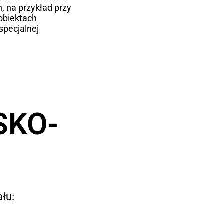
, na przykład przy
obiektach
specjalnej
SKO-
łu: