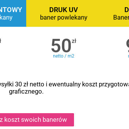
NTOWY
DRUK UV
D
kany
baner powlekany
Bane
50
ł
zł
netto / m2
syłki 30 zł netto i ewentualny koszt przygotow
graficznego.
cz koszt swoich banerów