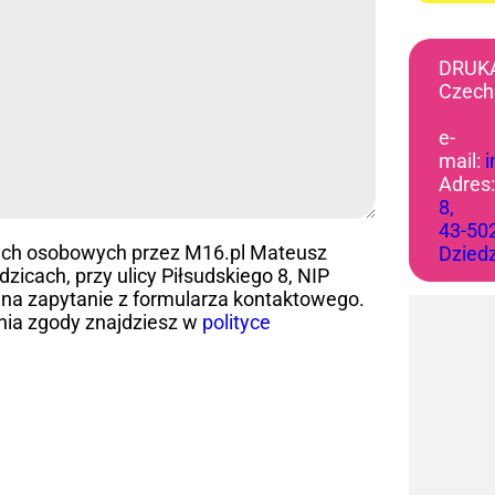
DRUK
Czech
e-
mail:
Adres
8,
43-50
ych osobowych przez M16.pl Mateusz
Dzied
icach, przy ulicy Piłsudskiego 8, NIP
na zapytanie z formularza kontaktowego.
nia zgody znajdziesz w
polityce