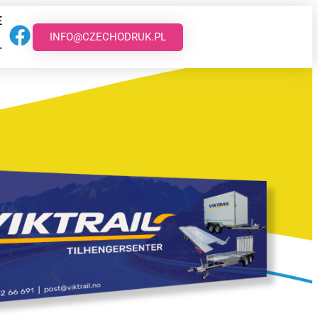
E
INFO@CZECHODRUK.PL
T