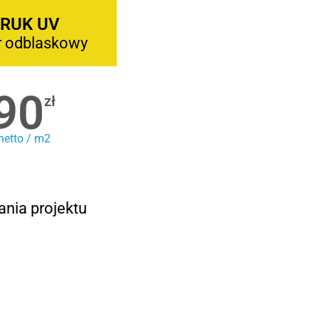
RUK UV
r odblaskowy
90
zł
netto / m2
ania projektu