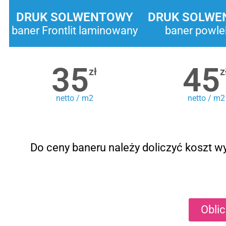
DRUK SOLWENTOWY
DRUK SOLWE
baner Frontlit laminowany
baner powle
35
45
zł
z
netto / m2
netto / m2
Do ceny baneru należy doliczyć koszt wy
Obli