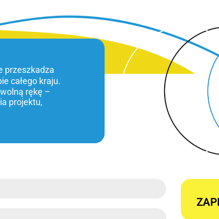
ie przeszkadza
bie całego kraju.
 wolną rękę –
a projektu,
ZAP