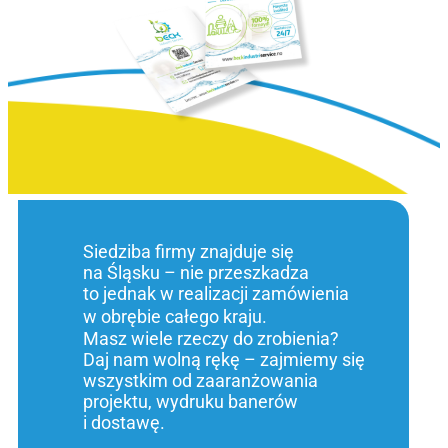
Siedziba firmy znajduje się
na Śląsku – nie przeszkadza
to jednak w realizacji zamówienia
w obrębie całego kraju.
Masz wiele rzeczy do zrobienia?
Daj nam wolną rękę – zajmiemy się
wszystkim od zaaranżowania
projektu, wydruku banerów
i dostawę.