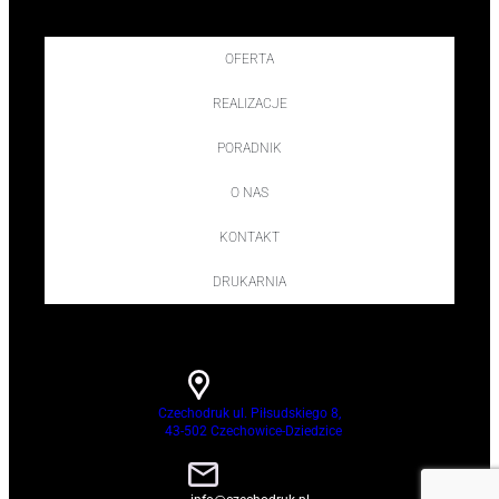
OFERTA
REALIZACJE
PORADNIK
O NAS
KONTAKT
DRUKARNIA
Czechodruk ul. Piłsudskiego 8,
43-502 Czechowice-Dziedzice