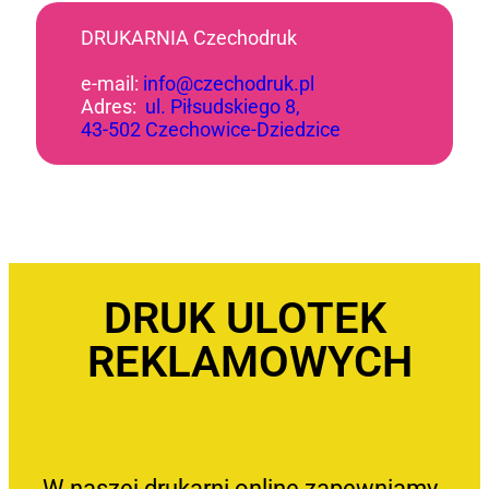
DRUKARNIA Czechodruk
e-mail:
info@czechodruk.pl
Adres:
ul. Piłsudskiego 8,
43-502 Czechowice-Dziedzice
DRUK ULOTEK
REKLAMOWYCH
W naszej drukarni online zapewniamy