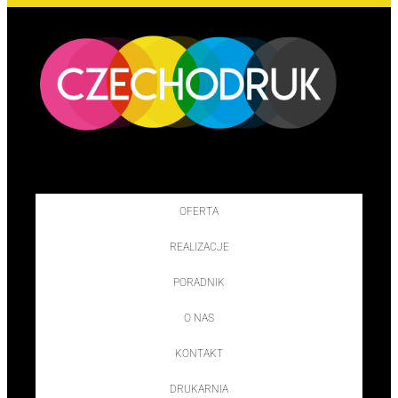
OFERTA
REALIZACJE
PORADNIK
O NAS
KONTAKT
DRUKARNIA