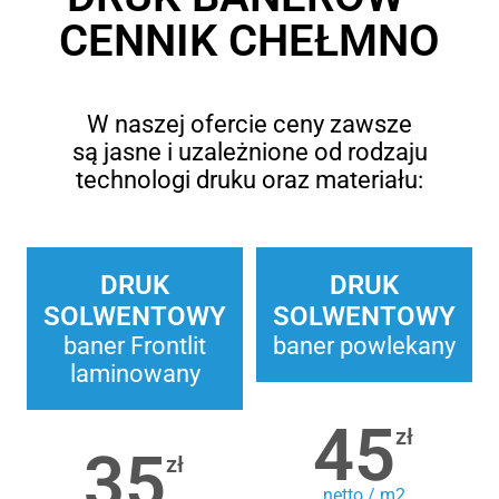
CENNIK CHEŁMNO
W naszej ofercie ceny zawsze
są jasne i uzależnione od rodzaju
technologi druku oraz materiału:
DRUK
DRUK
SOLWENTOWY
SOLWENTOWY
baner Frontlit
baner powlekany
laminowany
45
zł
35
zł
netto / m2