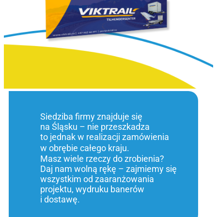
Siedziba firmy znajduje się
na Śląsku – nie przeszkadza
to jednak w realizacji zamówienia
w obrębie całego kraju.
Masz wiele rzeczy do zrobienia?
Daj nam wolną rękę – zajmiemy się
wszystkim od zaaranżowania
projektu, wydruku banerów
i dostawę.