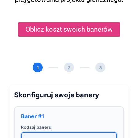
Oblicz koszt swoich banerów
1
2
3
Skonfiguruj swoje banery
Baner #1
Rodzaj baneru