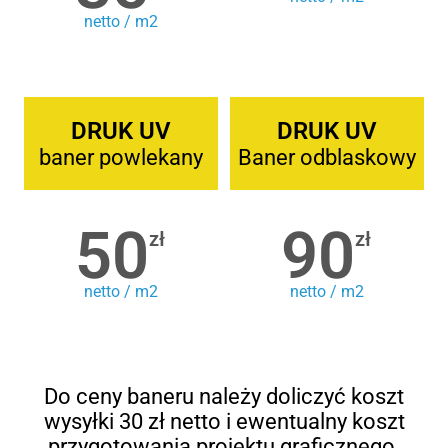
netto / m2
DRUK UV
DRUK UV
baner powlekany
Baner odblaskowy
50
90
zł
zł
netto / m2
netto / m2
Do ceny baneru należy doliczyć koszt
wysyłki 30 zł netto i ewentualny koszt
przygotowania projektu graficznego.