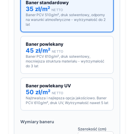
Baner standardowy
35 zł/m²
NETTO
Baner PCV 510g/m², druk solwentowy, odporny
na warunki atmosferyczne - wytrzymałość do 2
lat
Baner powlekany
45 zł/m²
NETTO
Baner PCV 610g/m², druk solwentowy,
mocniejsza struktura materiału - wytrzymałość
do 3 lat
Baner powlekany UV
50 zł/m²
NETTO
Najtrwalsza i najlepsza opcja jakościowo. Baner
PCV 610g/m², druk UV, Wytrzymałość nawet 5 lat
Wymiary baneru
Szerokość (cm)