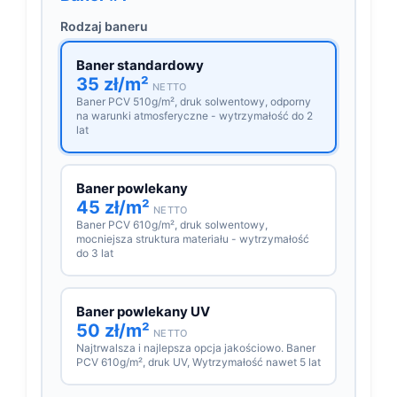
Rodzaj baneru
Baner standardowy
35 zł/m²
NETTO
Baner PCV 510g/m², druk solwentowy, odporny
na warunki atmosferyczne - wytrzymałość do 2
lat
Baner powlekany
45 zł/m²
NETTO
Baner PCV 610g/m², druk solwentowy,
mocniejsza struktura materiału - wytrzymałość
do 3 lat
Baner powlekany UV
50 zł/m²
NETTO
Najtrwalsza i najlepsza opcja jakościowo. Baner
PCV 610g/m², druk UV, Wytrzymałość nawet 5 lat