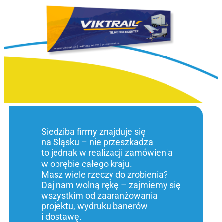
Siedziba firmy znajduje się
na Śląsku – nie przeszkadza
to jednak w realizacji zamówienia
w obrębie całego kraju.
Masz wiele rzeczy do zrobienia?
Daj nam wolną rękę – zajmiemy się
wszystkim od zaaranżowania
projektu, wydruku banerów
i dostawę.