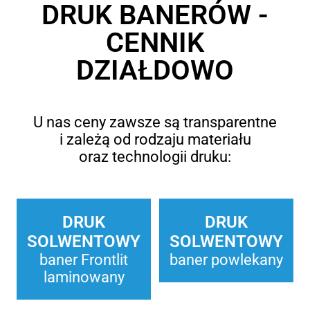
DRUK BANERÓW -
CENNIK
DZIAŁDOWO
U nas ceny zawsze są transparentne
i zależą od rodzaju materiału
oraz technologii druku:
DRUK
DRUK
SOLWENTOWY
SOLWENTOWY
baner Frontlit
baner powlekany
laminowany