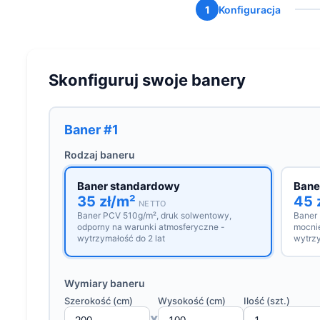
1
Konfiguracja
Skonfiguruj swoje banery
Baner #1
Rodzaj baneru
Baner standardowy
Bane
35 zł/m²
45 
NETTO
Baner PCV 510g/m², druk solwentowy,
Baner
odporny na warunki atmosferyczne -
mocnie
wytrzymałość do 2 lat
wytrzy
Wymiary baneru
Szerokość (cm)
Wysokość (cm)
Ilość (szt.)
x