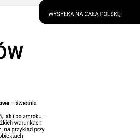
WYSYŁKA NA CAŁĄ POLSKĘ!
RÓW
kowe
– świetnie
, jak i po zmroku –
ężkich warunkach
, na przykład przy
obiektach