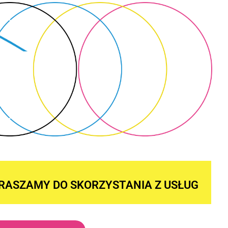
RASZAMY DO SKORZYSTANIA Z USŁUG