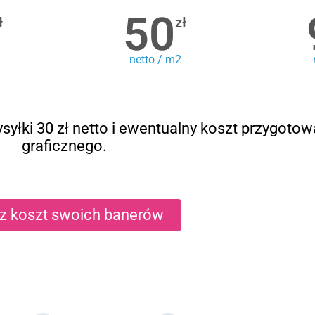
50
ł
zł
netto / m2
syłki 30 zł netto i ewentualny koszt przygotow
graficznego.
cz koszt swoich banerów