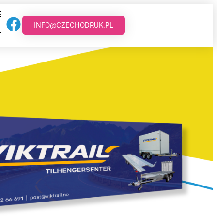
E
INFO@CZECHODRUK.PL
T