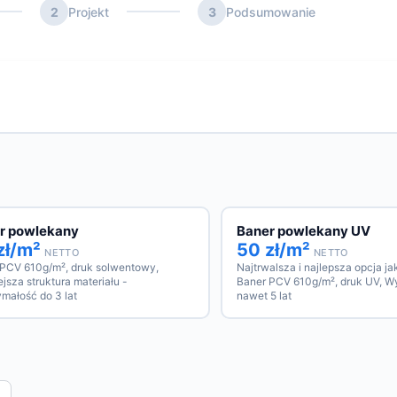
2
Projekt
3
Podsumowanie
r powlekany
Baner powlekany UV
zł/m²
50 zł/m²
NETTO
NETTO
 PCV 610g/m², druk solwentowy,
Najtrwalsza i najlepsza opcja j
jsza struktura materiału -
Baner PCV 610g/m², druk UV, W
małość do 3 lat
nawet 5 lat