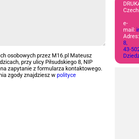
DRUK
Czech
e-
mail:
Adres
8,
43-50
ych osobowych przez M16.pl Mateusz
Dzied
icach, przy ulicy Piłsudskiego 8, NIP
na zapytanie z formularza kontaktowego.
nia zgody znajdziesz w
polityce