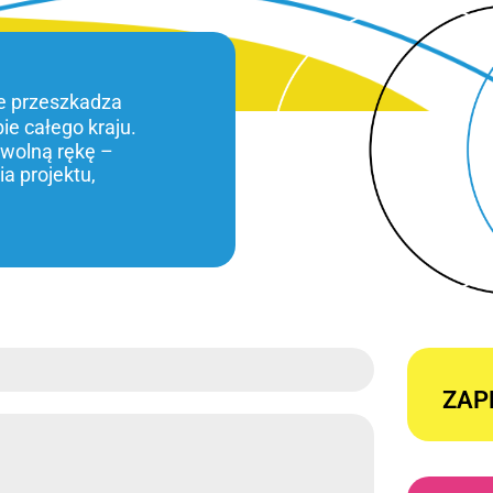
ie przeszkadza
bie całego kraju.
 wolną rękę –
a projektu,
ZAP