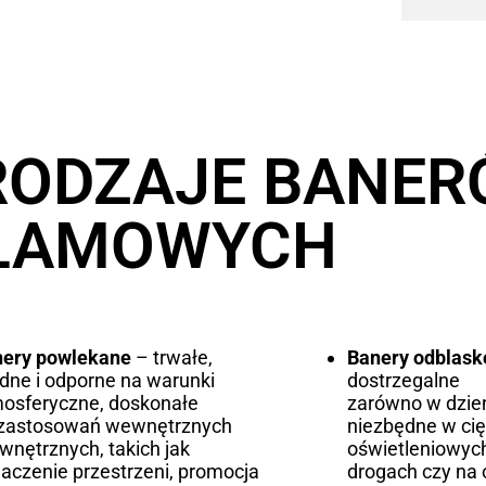
RODZAJE BANE
LAMOWYCH
nery powlekane
– trwałe,
Banery odblas
idne i odporne na warunki
dostrzegalne
osferyczne, doskonałe
zarówno w dzień
 zastosowań wewnętrznych
niezbędne w ci
ewnętrznych, takich jak
oświetleniowych
aczenie przestrzeni, promocja
drogach czy na 