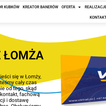
OR KUBKÓW
KREATOR BANERÓW
OFERTA
REALIZACJ
KONTAK
 ŁOMŻA
ieści się w Łomży,
esteśmy cały czas
ie od tego, skąd
 kontakt, fachową
cji i dostawę