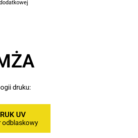
 dodatkowej
OMŻA
ogii druku:
RUK UV
r odblaskowy