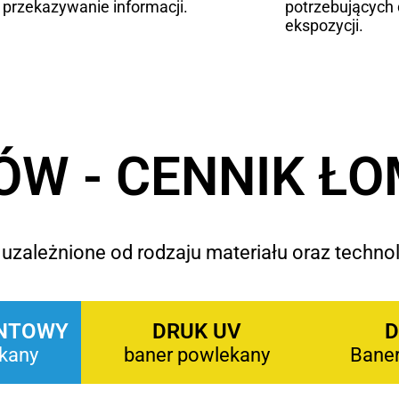
 przekazywanie informacji.
potrzebujących
ekspozycji.
ÓW - CENNIK Ł
uzależnione od rodzaju materiału oraz technol
NTOWY
DRUK UV
D
kany
baner powlekany
Bane