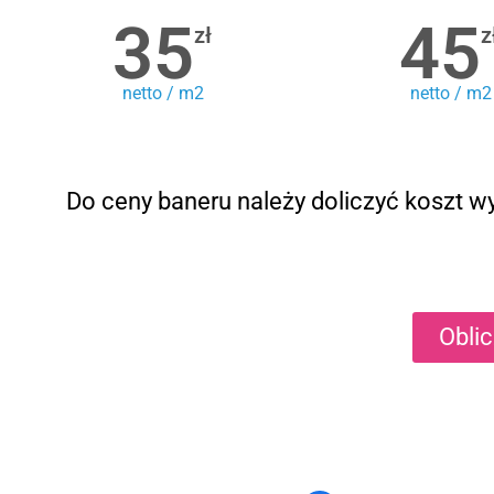
35
45
zł
z
netto / m2
netto / m2
Do ceny baneru należy doliczyć koszt wy
Obli