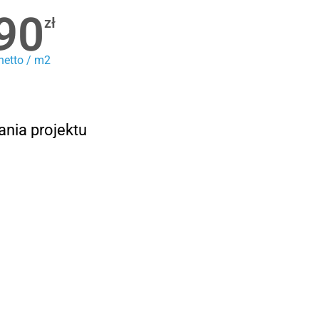
90
zł
netto / m2
ania projektu