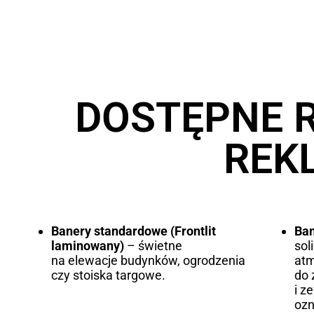
DOSTĘPNE 
REK
Banery standardowe (Frontlit
Ba
laminowany)
– świetne
sol
na elewacje budynków, ogrodzenia
atm
czy stoiska targowe.
do
i z
ozn