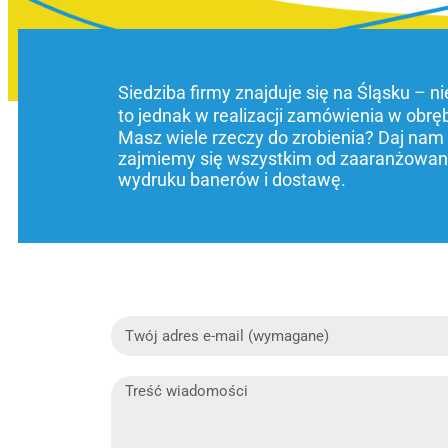
Siedziba firmy znajduje się na Śląsku – n
to jednak w realizacji zamówienia w obrę
Masz wiele rzeczy do zrobienia? Daj nam
zajmiemy się wszystkim od zaaranżowani
wydruku banerów i dostawę.