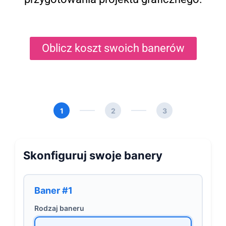
Oblicz koszt swoich banerów
1
2
3
Skonfiguruj swoje banery
Baner #1
Rodzaj baneru