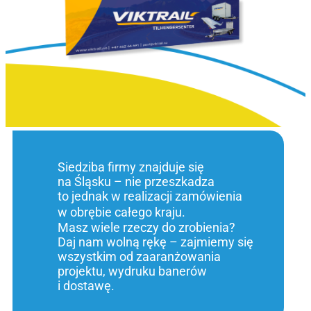
Siedziba firmy znajduje się
na Śląsku – nie przeszkadza
to jednak w realizacji zamówienia
w obrębie całego kraju.
Masz wiele rzeczy do zrobienia?
Daj nam wolną rękę – zajmiemy się
wszystkim od zaaranżowania
projektu, wydruku banerów
i dostawę.