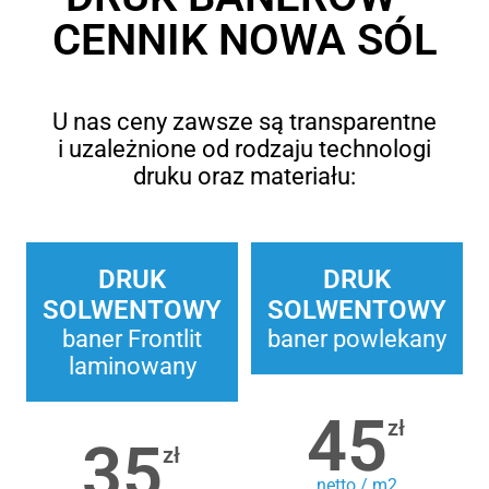
CENNIK NOWA SÓL
U nas ceny zawsze są transparentne
i uzależnione od rodzaju technologi
druku oraz materiału:
DRUK
DRUK
SOLWENTOWY
SOLWENTOWY
baner Frontlit
baner powlekany
laminowany
45
zł
35
zł
netto / m2