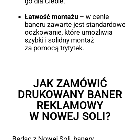
go dla Ciebie.
Łatwość montażu
–
w cenie
baneru zawarte jest standardowe
oczkowanie, które umożliwia
szybki i solidny montaż
za pomocą trytytek.
JAK ZAMÓWIĆ
DRUKOWANY BANER
REKLAMOWY
W NOWEJ SOLI?
Będąc z Nowej Soli, banery