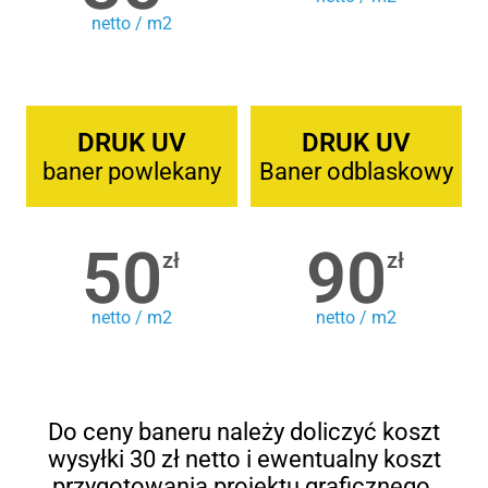
netto / m2
DRUK UV
DRUK UV
baner powlekany
Baner odblaskowy
50
90
zł
zł
netto / m2
netto / m2
Do ceny baneru należy doliczyć koszt
wysyłki 30 zł netto i ewentualny koszt
przygotowania projektu graficznego.