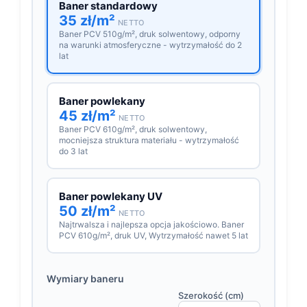
Baner standardowy
35 zł/m²
NETTO
Baner PCV 510g/m², druk solwentowy, odporny
na warunki atmosferyczne - wytrzymałość do 2
lat
Baner powlekany
45 zł/m²
NETTO
Baner PCV 610g/m², druk solwentowy,
mocniejsza struktura materiału - wytrzymałość
do 3 lat
Baner powlekany UV
50 zł/m²
NETTO
Najtrwalsza i najlepsza opcja jakościowo. Baner
PCV 610g/m², druk UV, Wytrzymałość nawet 5 lat
Wymiary baneru
Szerokość (cm)