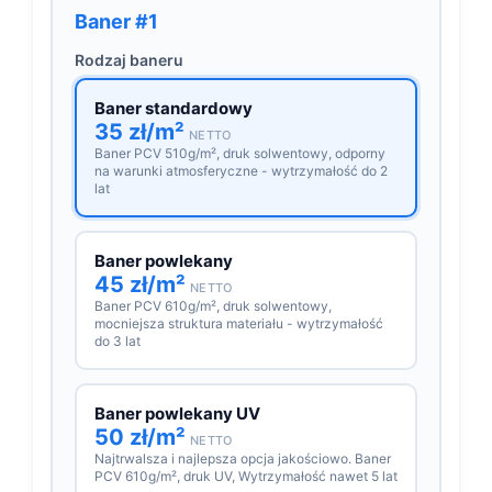
Baner #1
Rodzaj baneru
Baner standardowy
35 zł/m²
NETTO
Baner PCV 510g/m², druk solwentowy, odporny
na warunki atmosferyczne - wytrzymałość do 2
lat
Baner powlekany
45 zł/m²
NETTO
Baner PCV 610g/m², druk solwentowy,
mocniejsza struktura materiału - wytrzymałość
do 3 lat
Baner powlekany UV
50 zł/m²
NETTO
Najtrwalsza i najlepsza opcja jakościowo. Baner
PCV 610g/m², druk UV, Wytrzymałość nawet 5 lat