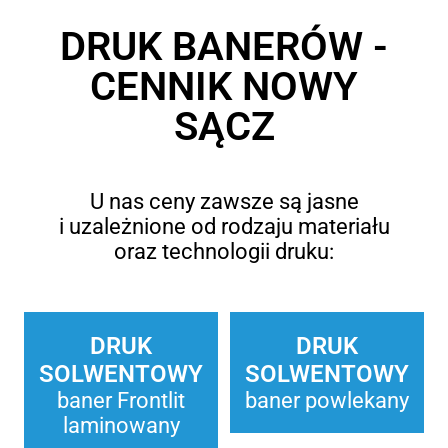
DRUK BANERÓW -
CENNIK NOWY
SĄCZ
U nas ceny zawsze są jasne
i uzależnione od rodzaju materiału
oraz technologii druku:
DRUK
DRUK
SOLWENTOWY
SOLWENTOWY
baner Frontlit
baner powlekany
laminowany