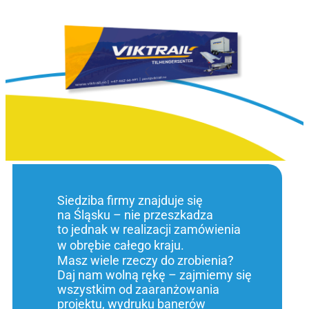
Siedziba firmy znajduje się
na Śląsku – nie przeszkadza
to jednak w realizacji zamówienia
w obrębie całego kraju.
Masz wiele rzeczy do zrobienia?
Daj nam wolną rękę – zajmiemy się
wszystkim od zaaranżowania
projektu, wydruku banerów