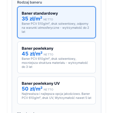
Rodzaj baneru
Baner standardowy
35 zł/m²
NETTO
Baner PCV 510g/m², druk solwentowy, odporny
na warunki atmosferyczne - wytrzymałość do 2
lat
Baner powlekany
45 zł/m²
NETTO
Baner PCV 610g/m², druk solwentowy,
mocniejsza struktura materiału - wytrzymałość
do 3 lat
Baner powlekany UV
50 zł/m²
NETTO
Najtrwalsza i najlepsza opcja jakościowo. Baner
PCV 610g/m², druk UV, Wytrzymałość nawet 5 lat