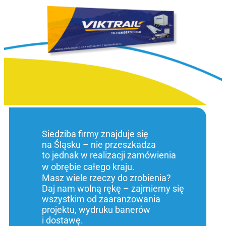
Siedziba firmy znajduje się
na Śląsku – nie przeszkadza
to jednak w realizacji zamówienia
w obrębie całego kraju.
Masz wiele rzeczy do zrobienia?
Daj nam wolną rękę – zajmiemy się
wszystkim od zaaranżowania
projektu, wydruku banerów
i dostawę.