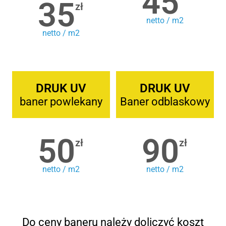
45
35
zł
netto / m2
netto / m2
DRUK UV
DRUK UV
baner powlekany
Baner odblaskowy
50
90
zł
zł
netto / m2
netto / m2
Do ceny baneru należy doliczyć koszt