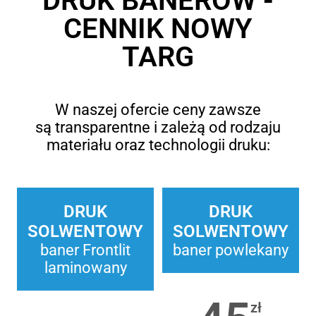
DRUK BANERÓW -
CENNIK NOWY
TARG
W naszej ofercie ceny zawsze
są transparentne i zależą od rodzaju
materiału oraz technologii druku:
DRUK
DRUK
SOLWENTOWY
SOLWENTOWY
baner Frontlit
baner powlekany
laminowany
zł