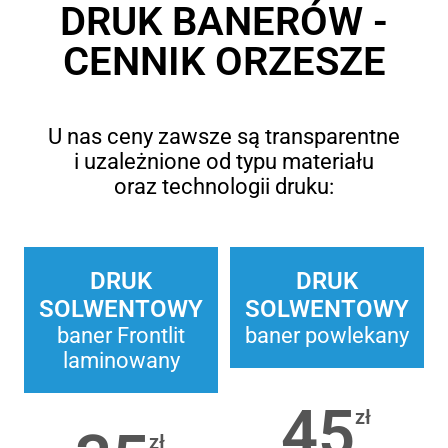
DRUK BANERÓW -
CENNIK ORZESZE
U nas ceny zawsze są transparentne
i uzależnione od typu materiału
oraz technologii druku:
DRUK
DRUK
SOLWENTOWY
SOLWENTOWY
baner Frontlit
baner powlekany
laminowany
45
zł
zł