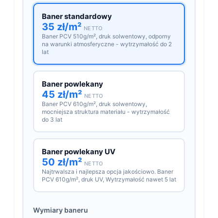
Baner standardowy
35 zł/m²
NETTO
Baner PCV 510g/m², druk solwentowy, odporny
na warunki atmosferyczne - wytrzymałość do 2
lat
Baner powlekany
45 zł/m²
NETTO
Baner PCV 610g/m², druk solwentowy,
mocniejsza struktura materiału - wytrzymałość
do 3 lat
Baner powlekany UV
50 zł/m²
NETTO
Najtrwalsza i najlepsza opcja jakościowo. Baner
PCV 610g/m², druk UV, Wytrzymałość nawet 5 lat
Wymiary baneru