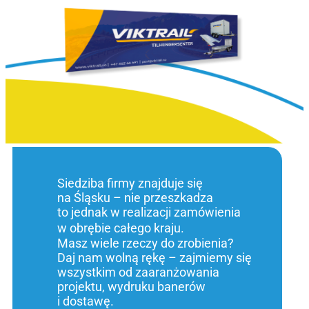
Siedziba firmy znajduje się
na Śląsku – nie przeszkadza
to jednak w realizacji zamówienia
w obrębie całego kraju.
Masz wiele rzeczy do zrobienia?
Daj nam wolną rękę – zajmiemy się
wszystkim od zaaranżowania
projektu, wydruku banerów
i dostawę.