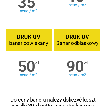
35
netto / m2
netto / m2
DRUK UV
DRUK UV
baner powlekany
Baner odblaskowy
50
90
zł
zł
netto / m2
netto / m2
Do ceny baneru należy doliczyć koszt
wysyłki 30 zł netto i ewentualny koszt