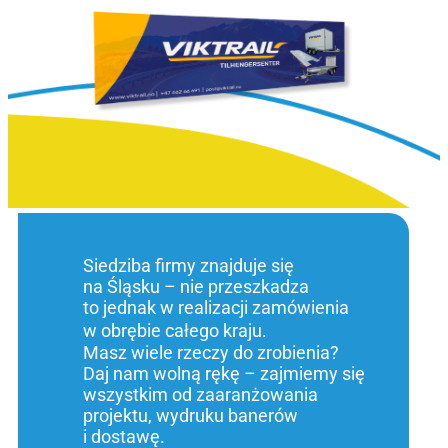
Siedziba firmy znajduje się
na Śląsku – nie przeszkadza
to jednak w realizacji zamówienia
w obrębie całego kraju.
Masz wiele rzeczy do zrobienia?
Daj nam wolną rękę – zajmiemy się
wszystkim od zaaranżowania
projektu, wydruku banerów
i dostawę.