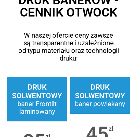
DRUK BANERÓW -
CENNIK OTWOCK
W naszej ofercie ceny zawsze
są transparentne i uzależnione
od typu materiału oraz technologii
druku:
DRUK
DRUK
SOLWENTOWY
SOLWENTOWY
baner Frontlit
baner powlekany
laminowany
45
zł
zł