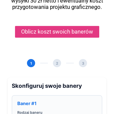
wysyłki 30 zł netto i ewentualny koszt
przygotowania projektu graficznego.
Oblicz koszt swoich banerów
1
2
3
Skonfiguruj swoje banery
Baner #1
Rodzaj baneru