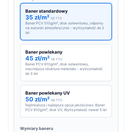
Baner standardowy
35 zł/m²
NETTO
Baner PCV 510g/m², druk solwentowy, odporny
na warunki atmosferyczne - wytrzymałość do 2
lat
Baner powlekany
45 zł/m²
NETTO
Baner PCV 610g/m², druk solwentowy,
mocniejsza struktura materiału - wytrzymałość
do 3 lat
Baner powlekany UV
50 zł/m²
NETTO
Najtrwalsza i najlepsza opcja jakościowo. Baner
PCV 610g/m², druk UV, Wytrzymałość nawet 5 lat
Wymiary baneru