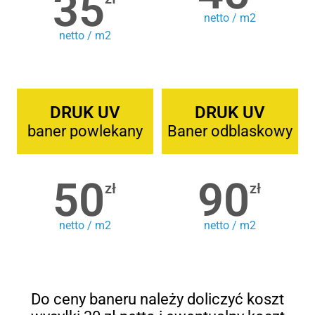
35
netto / m2
netto / m2
DRUK UV
DRUK UV
baner powlekany
Baner odblaskowy
50
90
zł
zł
netto / m2
netto / m2
Do ceny baneru należy doliczyć koszt