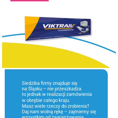
Siedziba firmy znajduje się
na Śląsku – nie przeszkadza
to jednak w realizacji zamówienia
w obrębie całego kraju.
Masz wiele rzeczy do zrobienia?
Daj nam wolną rękę – zajmiemy się
wszystkim od zaaranżowania