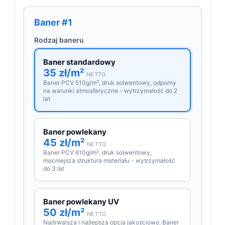
Baner #1
Rodzaj baneru
Baner standardowy
35 zł/m²
NETTO
Baner PCV 510g/m², druk solwentowy, odporny
na warunki atmosferyczne - wytrzymałość do 2
lat
Baner powlekany
45 zł/m²
NETTO
Baner PCV 610g/m², druk solwentowy,
mocniejsza struktura materiału - wytrzymałość
do 3 lat
Baner powlekany UV
50 zł/m²
NETTO
Najtrwalsza i najlepsza opcja jakościowo. Baner