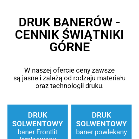
DRUK BANERÓW -
CENNIK ŚWIĄTNIKI
GÓRNE
W naszej ofercie ceny zawsze
są jasne i zależą od rodzaju materiału
oraz technologii druku:
DRUK
DRUK
SOLWENTOWY
SOLWENTOWY
baner Frontlit
baner powlekany