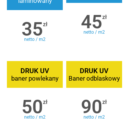
laminowany
45
zł
35
zł
netto / m2
netto / m2
DRUK UV
DRUK UV
baner powlekany
Baner odblaskowy
50
90
zł
zł
netto / m2
netto / m2