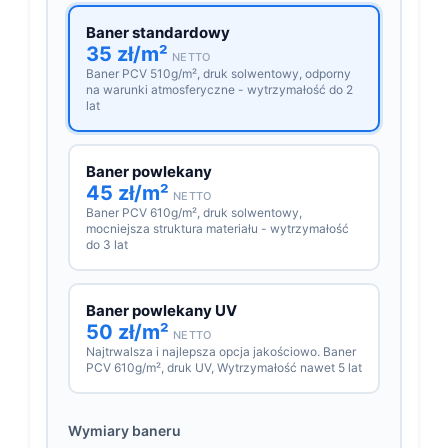
Baner standardowy
35 zł/m²
NETTO
Baner PCV 510g/m², druk solwentowy, odporny
na warunki atmosferyczne - wytrzymałość do 2
lat
Baner powlekany
45 zł/m²
NETTO
Baner PCV 610g/m², druk solwentowy,
mocniejsza struktura materiału - wytrzymałość
do 3 lat
Baner powlekany UV
50 zł/m²
NETTO
Najtrwalsza i najlepsza opcja jakościowo. Baner
PCV 610g/m², druk UV, Wytrzymałość nawet 5 lat
Wymiary baneru