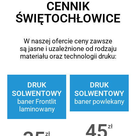
CENNIK
ŚWIĘTOCHŁOWICE
W naszej ofercie ceny zawsze
są jasne i uzależnione od rodzaju
materiału oraz technologii druku:
DRUK
DRUK
SOLWENTOWY
SOLWENTOWY
baner Frontlit
baner powlekany
laminowany
45
zł
zł