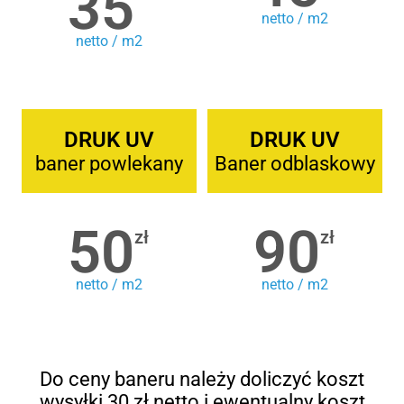
35
netto / m2
netto / m2
DRUK UV
DRUK UV
baner powlekany
Baner odblaskowy
50
90
zł
zł
netto / m2
netto / m2
Do ceny baneru należy doliczyć koszt
wysyłki 30 zł netto i ewentualny koszt