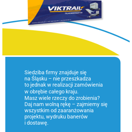
Siedziba firmy znajduje się
na Śląsku – nie przeszkadza
to jednak w realizacji zamówienia
w obrębie całego kraju.
Masz wiele rzeczy do zrobienia?
Daj nam wolną rękę – zajmiemy się
wszystkim od zaaranżowania
projektu, wydruku banerów
i dostawę.