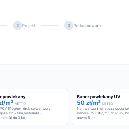
2
Projekt
3
Podsumowanie
r powlekany
Baner powlekany UV
zł/m²
50 zł/m²
NETTO
NETTO
 PCV 610g/m², druk solwentowy,
Najtrwalsza i najlepsza opcja j
jsza struktura materiału -
Baner PCV 610g/m², druk UV, W
małość do 3 lat
nawet 5 lat