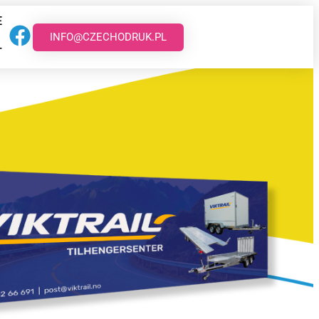
E
INFO@CZECHODRUK.PL
T