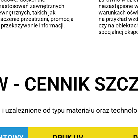
zastosowań zewnętrznych
niezastąpione w
ewnętrznych, takich jak
warunkach oświ
aczenie przestrzeni, promocja
na przykład wzd
 przekazywanie informacji.
czy na obiekta
specjalnej ekspo
 - CENNIK SZC
i uzależnione od typu materiału oraz technolog
NTOWY
DRUK UV
D