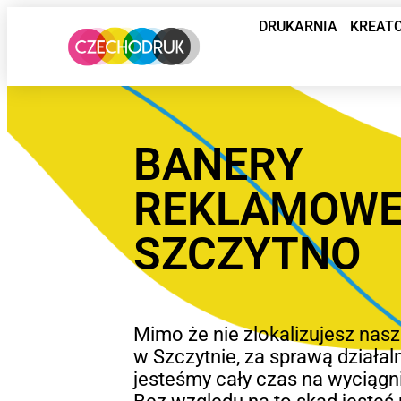
DRUKARNIA
KREAT
BANERY
REKLAMOW
SZCZYTNO
Mimo że nie zlokalizujesz nasz
w Szczytnie, za sprawą działal
jesteśmy cały czas na wyciągni