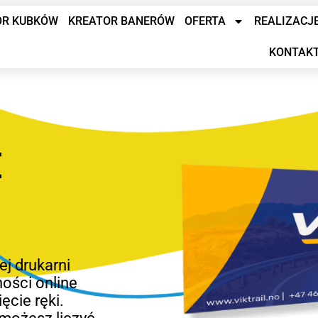
OR KUBKÓW
KREATOR BANERÓW
OFERTA
REALIZACJ
KONTAK
E
ej drukarni
ności online
ęcie ręki.