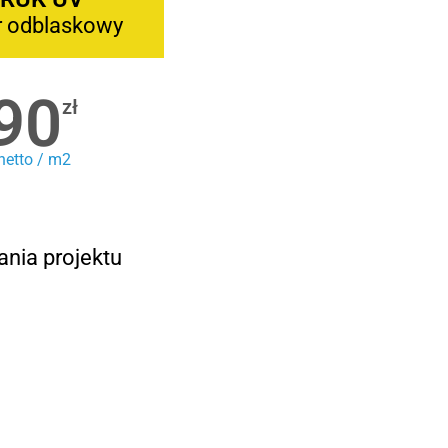
r odblaskowy
90
zł
netto / m2
ania projektu