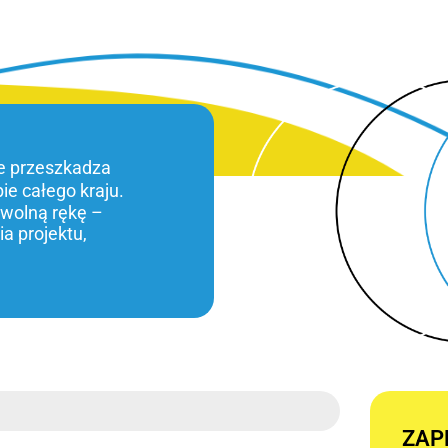
ie przeszkadza
bie całego kraju.
 wolną rękę –
a projektu,
ZAP