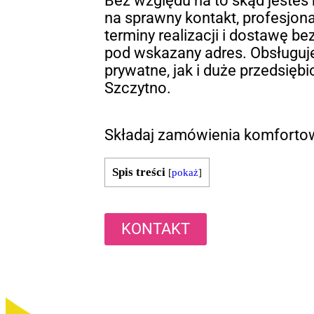
Bez względu na to skąd jesteś
na sprawny kontakt, profesjona
terminy realizacji i dostawę b
pod wskazany adres. Obsługu
prywatne, jak i duże przedsięb
Szczytno.
Składaj zamówienia komfortow
Spis treści
[
pokaż
]
KONTAKT