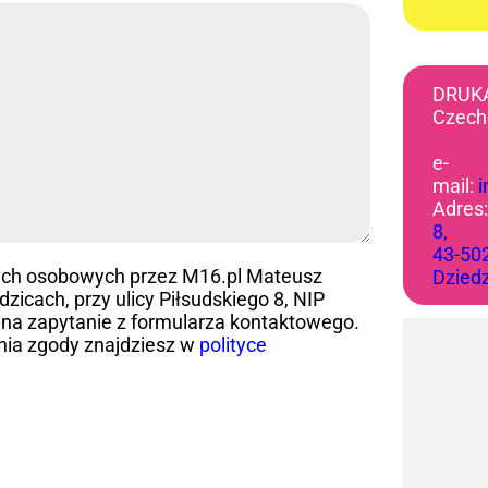
DRUK
Czech
e-
mail:
Adres
8,
43-50
ych osobowych przez M16.pl Mateusz
Dzied
icach, przy ulicy Piłsudskiego 8, NIP
na zapytanie z formularza kontaktowego.
nia zgody znajdziesz w
polityce