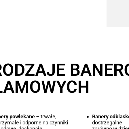
RODZAJE BANE
LAMOWYCH
nery powlekane
– trwałe,
Banery odblas
rzymałe i odporne na czynniki
dostrzegalne
godowe, doskonałe
zarówno w dzień