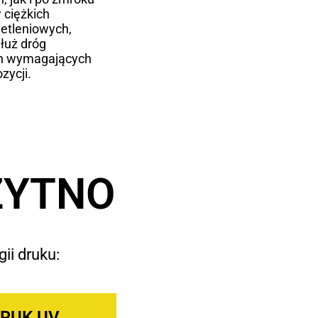
 ciężkich
etleniowych,
łuż dróg
ch wymagających
zycji.
ZYTNO
ii druku:
RUK UV