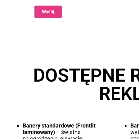
Wyślij
Alternative:
DOSTĘPNE 
REK
Banery standardowe (Frontlit
Ba
laminowany)
– świetne
wyt
na ogrodzenia, elewacje
po