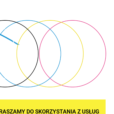
RASZAMY DO SKORZYSTANIA Z USŁUG