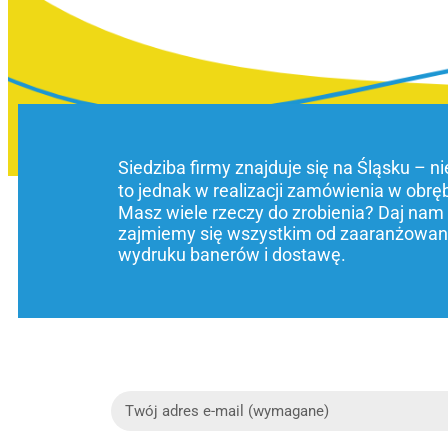
Siedziba firmy znajduje się na Śląsku – n
to jednak w realizacji zamówienia w obrę
Masz wiele rzeczy do zrobienia? Daj nam
zajmiemy się wszystkim od zaaranżowani
wydruku banerów i dostawę.