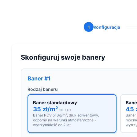
1
Konfiguracja
Skonfiguruj swoje banery
Baner #1
Rodzaj baneru
Baner standardowy
Bane
35 zł/m²
45 
NETTO
Baner PCV 510g/m², druk solwentowy,
Baner
odporny na warunki atmosferyczne -
mocnie
wytrzymałość do 2 lat
wytrzy