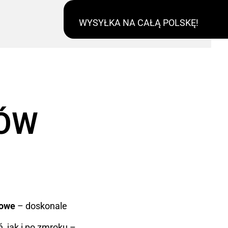
WYSYŁKA NA CAŁĄ POLSKĘ!
RÓW
kowe
– doskonale
, jak i po zmroku –