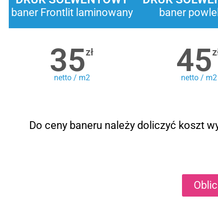
baner Frontlit laminowany
baner powle
35
45
zł
z
netto / m2
netto / m2
Do ceny baneru należy doliczyć koszt wy
Obli