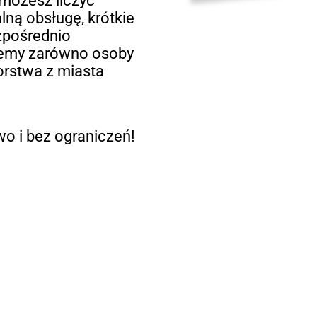
 możesz liczyć
lną obsługę, krótkie
ezpośrednio
jemy zarówno osoby
iorstwa z miasta
o i bez ograniczeń!