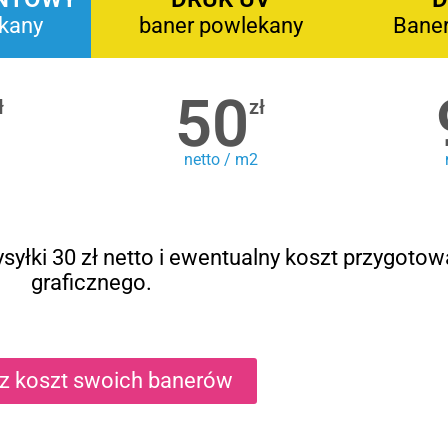
kany
baner powlekany
Bane
50
ł
zł
netto / m2
syłki 30 zł netto i ewentualny koszt przygotow
graficznego.
cz koszt swoich banerów