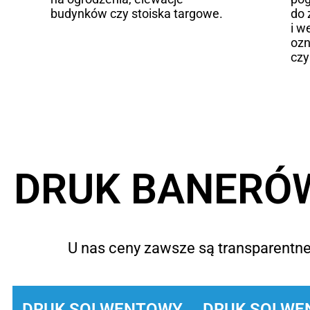
budynków czy stoiska targowe.
do 
i w
ozn
czy
DRUK BANERÓW
U nas ceny zawsze są transparentne 
DRUK SOLWENTOWY
DRUK SOLWE