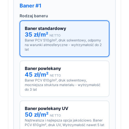
Baner #1
Rodzaj baneru
Baner standardowy
35 zł/m²
NETTO
Baner PCV 510g/m², druk solwentowy, odporny
na warunki atmosferyczne - wytrzymałość do 2
lat
Baner powlekany
45 zł/m²
NETTO
Baner PCV 610g/m², druk solwentowy,
mocniejsza struktura materiału - wytrzymałość
do 3 lat
Baner powlekany UV
50 zł/m²
NETTO
Najtrwalsza i najlepsza opcja jakościowo. Baner
PCV 610g/m², druk UV, Wytrzymałość nawet 5 lat