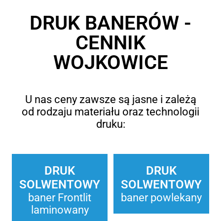
DRUK BANERÓW -
CENNIK
WOJKOWICE
U nas ceny zawsze są jasne i zależą
od rodzaju materiału oraz technologii
druku:
DRUK
DRUK
SOLWENTOWY
SOLWENTOWY
baner Frontlit
baner powlekany
laminowany