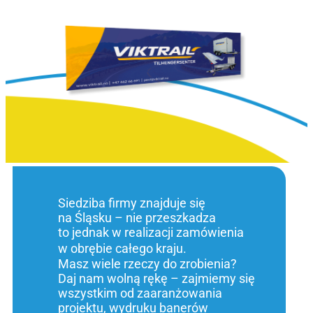
Siedziba firmy znajduje się
na Śląsku – nie przeszkadza
to jednak w realizacji zamówienia
w obrębie całego kraju.
Masz wiele rzeczy do zrobienia?
Daj nam wolną rękę – zajmiemy się
wszystkim od zaaranżowania
projektu, wydruku banerów