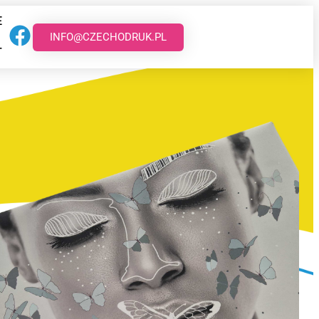
E
INFO@CZECHODRUK.PL
T