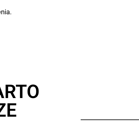
nia.
ARTO
ZE