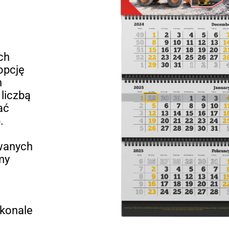
ch
opcję
n
liczbą
ać
.
owanych
my
skonale