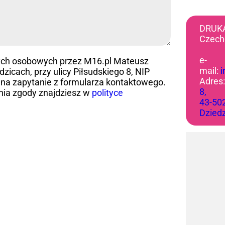
DRUK
Czech
e-
ych osobowych przez M16.pl Mateusz
mail:
icach, przy ulicy Piłsudskiego 8, NIP
Adres
na zapytanie z formularza kontaktowego.
8,
nia zgody znajdziesz w
polityce
43-50
Dzied