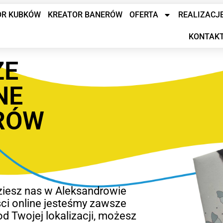
OR KUBKÓW
KREATOR BANERÓW
OFERTA
REALIZACJ
KONTAK
ZE
NE
RÓW
dziesz nas w Aleksandrowie
ści online jesteśmy zawsze
od Twojej lokalizacji, możesz