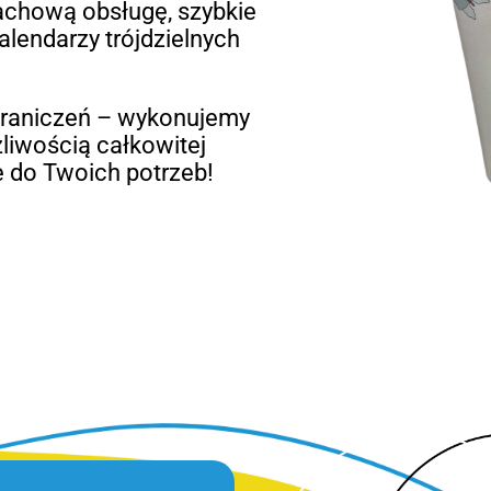
fachową obsługę, szybkie
kalendarzy trójdzielnych
graniczeń – wykonujemy
żliwością całkowitej
e do Twoich potrzeb!