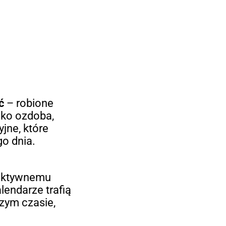
ć
– robione
ylko ozdoba,
yjne, które
o dnia.
fektywnemu
lendarze trafią
szym czasie,