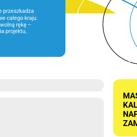
ie przeszkadza
bie całego kraju.
 wolną rękę –
a projektu,
MA
KA
NAP
ZAM