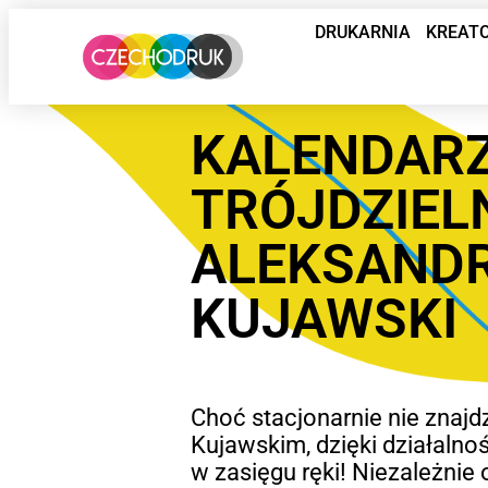
DRUKARNIA
KREAT
KALENDAR
TRÓJDZIEL
ALEKSAND
KUJAWSKI
Choć stacjonarnie nie znaj
Kujawskim, dzięki działalno
w zasięgu ręki! Niezależnie 