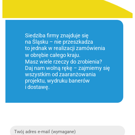
Siedziba firmy znajduje się
na Śląsku – nie przeszkadza
to jednak w realizacji zamówienia
w obrębie całego kraju.
Masz wiele rzeczy do zrobienia?
Daj nam wolną rękę – zajmiemy się
wszystkim od zaaranżowania
projektu, wydruku banerów
i dostawę.