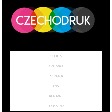
OFERTA
REALIZACJE
PORADNIK
O NAS
KONTAKT
DRUKARNIA