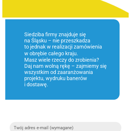
Siedziba firmy znajduje się
na Śląsku – nie przeszkadza
to jednak w realizacji zamówienia
w obrębie całego kraju.
Masz wiele rzeczy do zrobienia?
Daj nam wolną rękę – zajmiemy się
wszystkim od zaaranżowania
projektu, wydruku banerów
i dostawę.