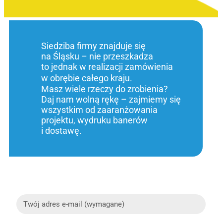
Siedziba firmy znajduje się
na Śląsku – nie przeszkadza
to jednak w realizacji zamówienia
w obrębie całego kraju.
Masz wiele rzeczy do zrobienia?
Daj nam wolną rękę – zajmiemy się
wszystkim od zaaranżowania
projektu, wydruku banerów
i dostawę.