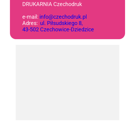
DRUKARNIA Czechodruk
e-mail:
info@czechodruk.pl
Adres:
ul. Piłsudskiego 8,
43-502 Czechowice-Dziedzice