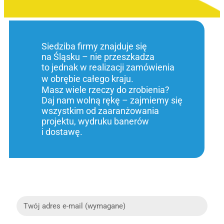
Siedziba firmy znajduje się
na Śląsku – nie przeszkadza
to jednak w realizacji zamówienia
w obrębie całego kraju.
Masz wiele rzeczy do zrobienia?
Daj nam wolną rękę – zajmiemy się
wszystkim od zaaranżowania
projektu, wydruku banerów
i dostawę.