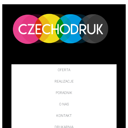
OFERTA
REALIZACJE
PORADNIK
O NAS
KONTAKT
DRUKARNIA