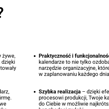
?
 żywe,
Praktyczność i funkcjonalnoś
 dzięki
kalendarze to nie tylko ozdob
ntowały
narzędzie organizacyjne, któ
w zaplanowaniu każdego dnia
arz,
Szybka realizacja
– dzięki e
irmę.
procesowi produkcji, Twoje ka
owe
do Ciebie w możliwie najkrót