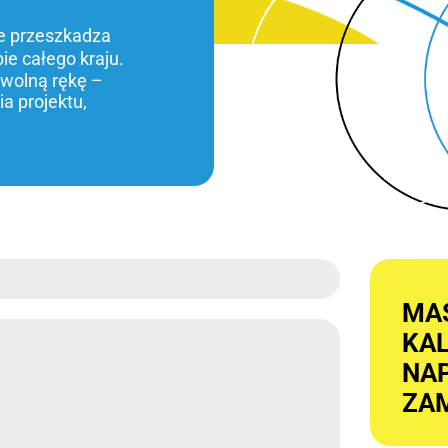
ie przeszkadza
bie całego kraju.
 wolną rękę –
a projektu,
MA
KA
NAP
ZAM