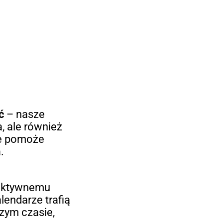
ć
– nasze
a, ale również
re pomoże
.
fektywnemu
lendarze trafią
szym czasie,