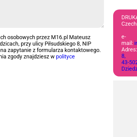
DRUK
Czech
e-
ych osobowych przez M16.pl Mateusz
mail:
icach, przy ulicy Piłsudskiego 8, NIP
Adres
na zapytanie z formularza kontaktowego.
8,
nia zgody znajdziesz w
polityce
43-50
Dzied