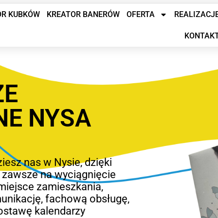
OR KUBKÓW
KREATOR BANERÓW
OFERTA
REALIZACJ
KONTAK
ZE
NE NYSA
iesz nas w Nysie, dzięki
y zawsze na wyciągnięcie
miejsce zamieszkania,
nikację, fachową obsługę,
 dostawę kalendarzy