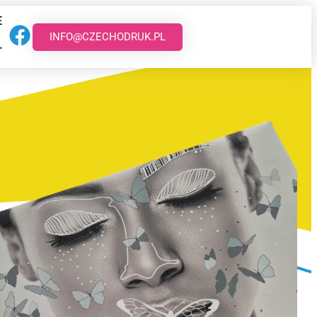
E
INFO@CZECHODRUK.PL
T