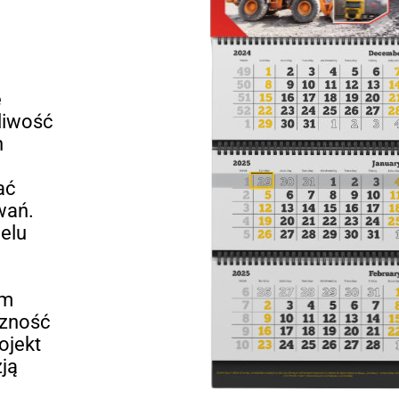
e
liwość
n
ać
wań.
ielu
im
czność
ojekt
zją