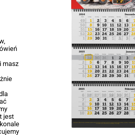
w,
mówień
 i masz
żnie
dla
tać
emy
 jest
skonale
acujemy