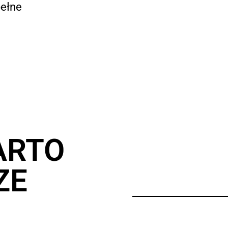
pełne
ARTO
ZE