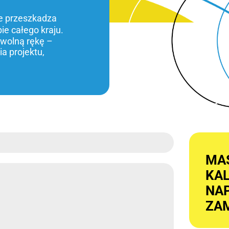
ie przeszkadza
bie całego kraju.
 wolną rękę –
a projektu,
MA
KA
NAP
ZAM