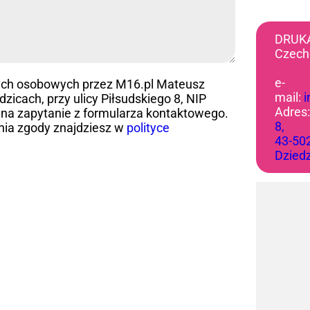
DRUK
Czech
e-
ych osobowych przez M16.pl Mateusz
mail:
icach, przy ulicy Piłsudskiego 8, NIP
Adres
na zapytanie z formularza kontaktowego.
8,
nia zgody znajdziesz w
polityce
43-50
Dzied