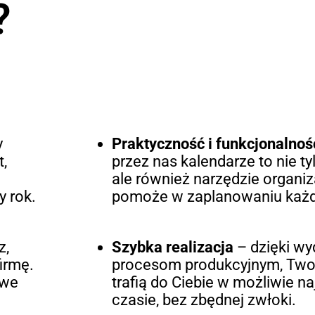
?
y
Praktyczność i funkcjonalnoś
t,
przez nas kalendarze to nie t
ale również narzędzie organiz
y rok.
pomoże w zaplanowaniu każd
z,
Szybka realizacja
– dzięki w
irmę.
procesom produkcyjnym, Two
owe
trafią do Ciebie w możliwie n
czasie, bez zbędnej zwłoki.