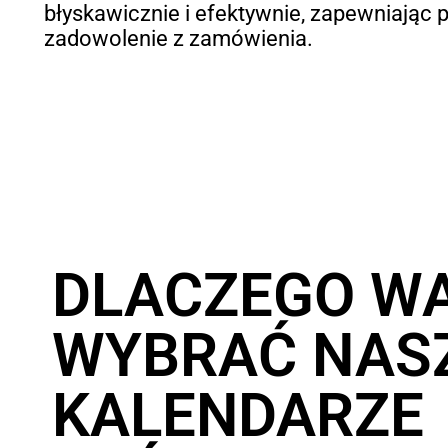
błyskawicznie i efektywnie, zapewniając 
zadowolenie z zamówienia.
DLACZEGO W
WYBRAĆ NAS
KALENDARZE