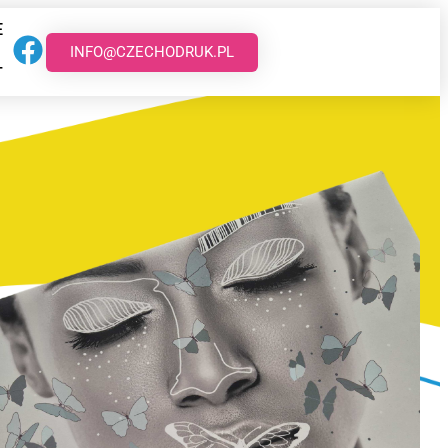
E
INFO@CZECHODRUK.PL
T