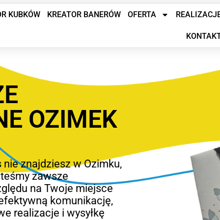
OR KUBKÓW
KREATOR BANERÓW
OFERTA
REALIZACJ
KONTAK
ZE
NE OZIMEK
 nie znajdziesz w Ozimku,
jesteśmy zawsze
zględu na Twoje miejsce
efektywną komunikację,
e realizacje i wysyłkę