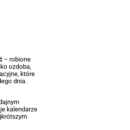
ć
– robione
ylko ozdoba,
acyjne, które
ego dnia.
ydajnym
je kalendarze
ajkrótszym