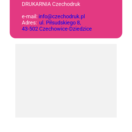
DRUKARNIA Czechodruk
e-mail:
info@czechodruk.pl
Adres:
ul. Piłsudskiego 8,
43-502 Czechowice-Dziedzice