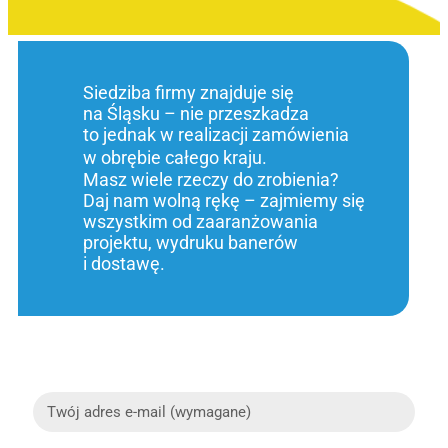
Siedziba firmy znajduje się
na Śląsku – nie przeszkadza
to jednak w realizacji zamówienia
w obrębie całego kraju.
Masz wiele rzeczy do zrobienia?
Daj nam wolną rękę – zajmiemy się
wszystkim od zaaranżowania
projektu, wydruku banerów
i dostawę.