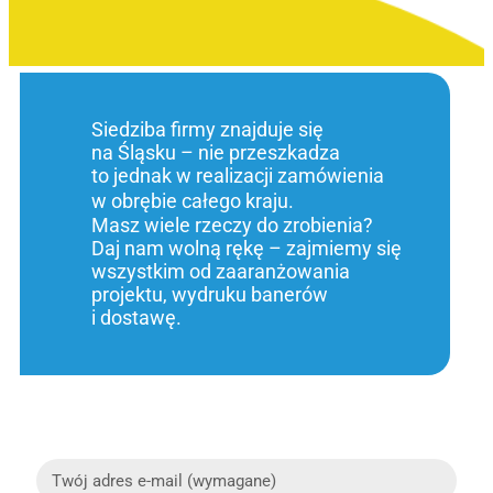
Siedziba firmy znajduje się
na Śląsku – nie przeszkadza
to jednak w realizacji zamówienia
w obrębie całego kraju.
Masz wiele rzeczy do zrobienia?
Daj nam wolną rękę – zajmiemy się
wszystkim od zaaranżowania
projektu, wydruku banerów
i dostawę.