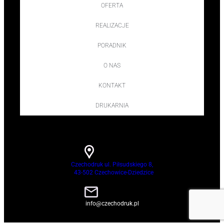
OFERTA
REALIZACJE
PORADNIK
O NAS
KONTAKT
DRUKARNIA
Czechodruk ul. Piłsudskiego 8,
43-502 Czechowice-Dziedzice
info@czechodruk.pl