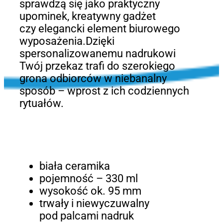
sprawdzą się jako praktyczny
upominek, kreatywny gadżet
czy elegancki element biurowego
wyposażenia.Dzięki
spersonalizowanemu nadrukowi
Twój przekaz trafi do szerokiego
grona odbiorców w niebanalny
sposób – wprost z ich codziennych
rytuałów.
biała ceramika
pojemność – 330 ml
wysokość ok. 95 mm
trwały i niewyczuwalny
pod palcami nadruk