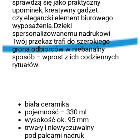
sprawdzą się jako praktyczny
upominek, kreatywny gadżet
czy elegancki element biurowego
wyposażenia.Dzięki
spersonalizowanemu nadrukowi
Twój przekaz trafi do szerokiego
grona odbiorców w niebanalny
sposób – wprost z ich codziennych
rytuałów.
biała ceramika
pojemność – 330 ml
wysokość ok. 95 mm
trwały i niewyczuwalny
pod palcami nadruk