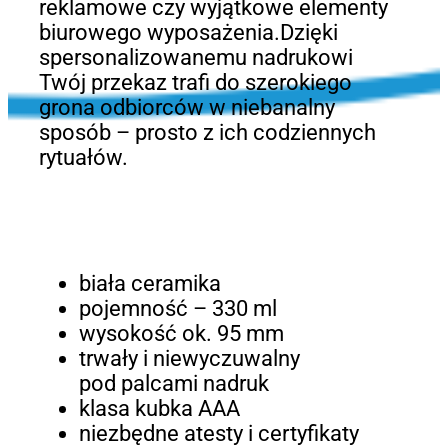
reklamowe czy wyjątkowe elementy
biurowego wyposażenia.Dzięki
spersonalizowanemu nadrukowi
Twój przekaz trafi do szerokiego
grona odbiorców w niebanalny
sposób – prosto z ich codziennych
rytuałów.
biała ceramika
pojemność – 330 ml
wysokość ok. 95 mm
trwały i niewyczuwalny
pod palcami nadruk
klasa kubka AAA
niezbędne atesty i certyfikaty