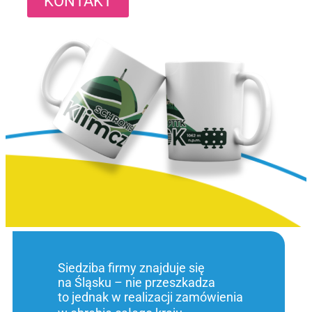
KONTAKT
Siedziba firmy znajduje się
na Śląsku – nie przeszkadza
to jednak w realizacji zamówienia