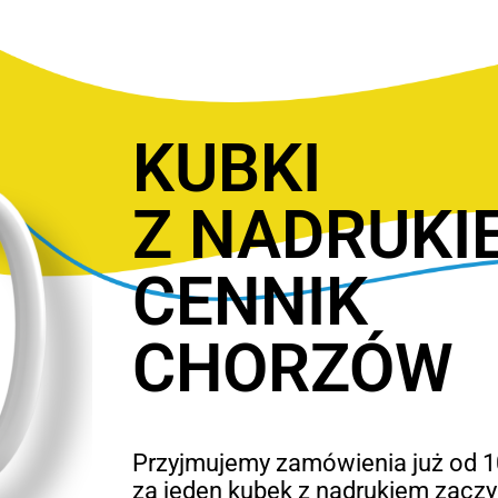
KUBKI
Z NADRUKI
CENNIK
CHORZÓW
Przyjmujemy zamówienia już od 10
za jeden kubek z nadrukiem zaczyn