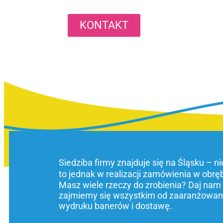
KONTAKT
Siedziba firmy znajduje się na Śląsku – n
to jednak w realizacji zamówienia w obrę
Masz wiele rzeczy do zrobienia? Daj nam
zajmiemy się wszystkim od zaaranżowani
wydruku banerów i dostawę.