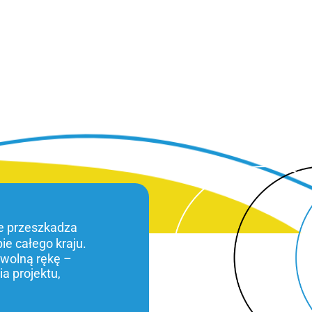
ie przeszkadza
bie całego kraju.
 wolną rękę –
a projektu,