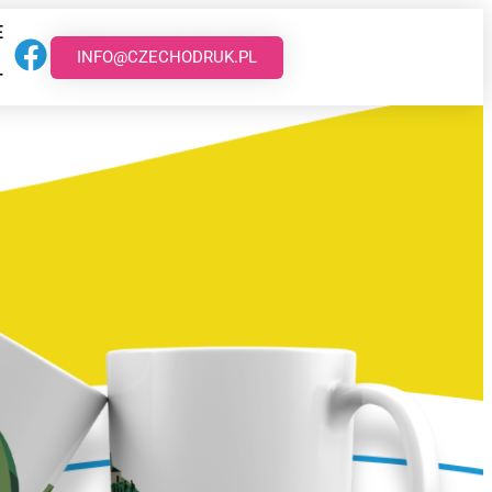
E
INFO@CZECHODRUK.PL
T