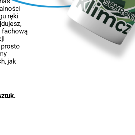
 nas
alności
u ręki.
jdujesz,
t, fachową
ji
 prosto
emy
h, jak
ztuk.