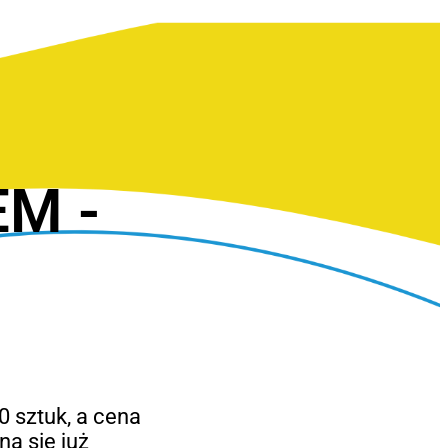
EM -
 sztuk, a cena
a się już