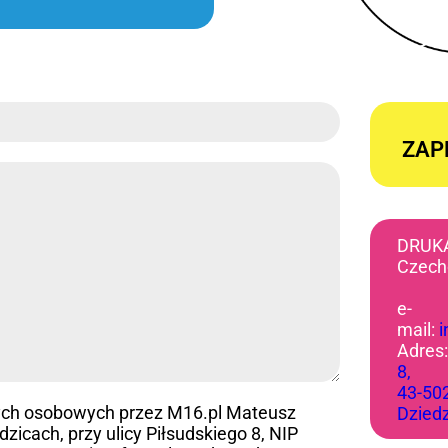
ZAP
DRUK
Czech
e-
mail:
Adres
8,
43-50
ych osobowych przez M16.pl Mateusz
Dzied
icach, przy ulicy Piłsudskiego 8, NIP