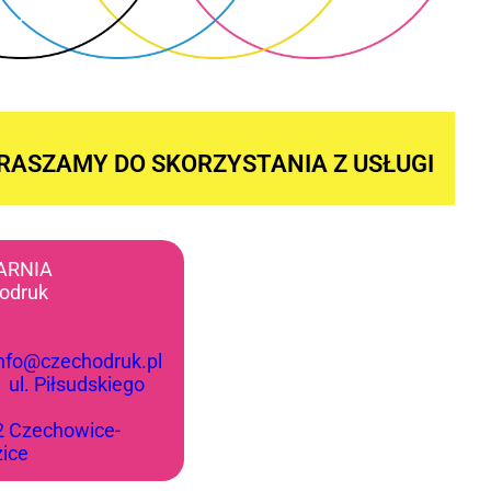
RASZAMY DO SKORZYSTANIA Z USŁUGI
ARNIA
odruk
info@czechodruk.pl
:
ul. Piłsudskiego
2 Czechowice-
zice