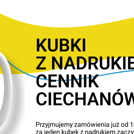
KUBKI
Z NADRUKI
CENNIK
CIECHANÓ
Przyjmujemy zamówienia już od 10
za jeden kubek z nadrukiem zaczyn