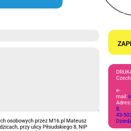
ZAP
DRUK
Czech
e-
mail:
Adres
8,
43-50
ych osobowych przez M16.pl Mateusz
Dzied
icach, przy ulicy Piłsudskiego 8, NIP