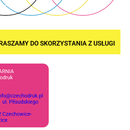
RASZAMY DO SKORZYSTANIA Z USŁUGI
ARNIA
odruk
info@czechodruk.pl
:
ul. Piłsudskiego
2 Czechowice-
zice