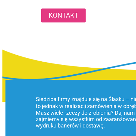
KONTAKT
Siedziba firmy znajduje się na Śląsku – n
to jednak w realizacji zamówienia w obrę
Masz wiele rzeczy do zrobienia? Daj nam
zajmiemy się wszystkim od zaaranżowani
wydruku banerów i dostawę.