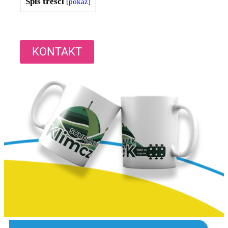
Spis treści
[
pokaż
]
KONTAKT