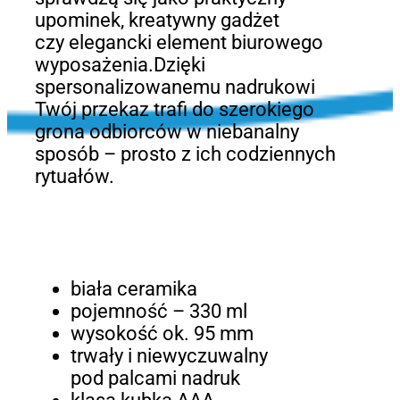
upominek, kreatywny gadżet
czy elegancki element biurowego
wyposażenia.Dzięki
spersonalizowanemu nadrukowi
Twój przekaz trafi do szerokiego
grona odbiorców w niebanalny
sposób – prosto z ich codziennych
rytuałów.
biała ceramika
pojemność – 330 ml
wysokość ok. 95 mm
trwały i niewyczuwalny
pod palcami nadruk