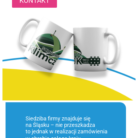
KONTAKT
Siedziba firmy znajduje się
na Śląsku – nie przeszkadza
to jednak w realizacji zamówienia