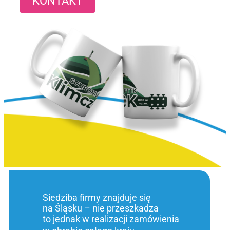
KONTAKT
Siedziba firmy znajduje się
na Śląsku – nie przeszkadza
to jednak w realizacji zamówienia