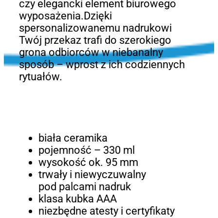
czy elegancki element biurowego
wyposażenia.Dzięki
spersonalizowanemu nadrukowi
Twój przekaz trafi do szerokiego
grona odbiorców w niebanalny
sposób – wprost z ich codziennych
rytuałów.
biała ceramika
pojemność – 330 ml
wysokość ok. 95 mm
trwały i niewyczuwalny
pod palcami nadruk
klasa kubka AAA
niezbędne atesty i certyfikaty