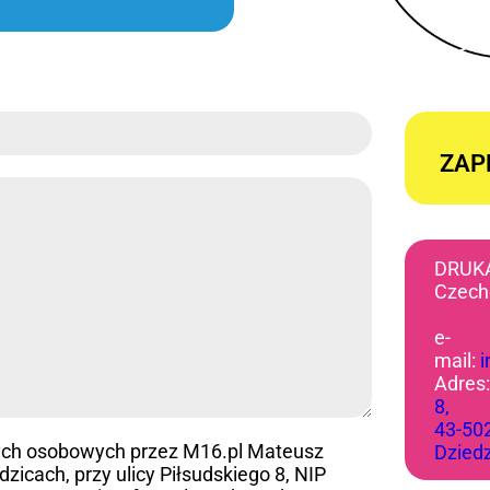
ZAP
DRUK
Czech
e-
mail:
Adres
8,
43-50
ych osobowych przez M16.pl Mateusz
Dzied
icach, przy ulicy Piłsudskiego 8, NIP