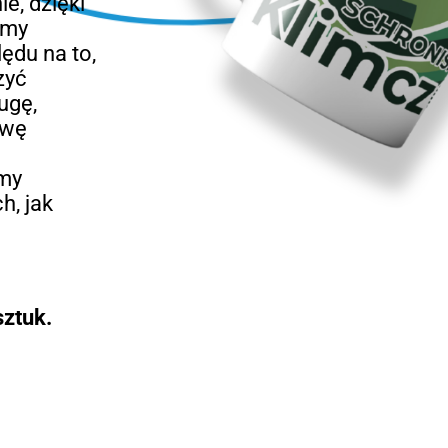
e, dzięki
śmy
ędu na to,
zyć
ugę,
awę
emy
h, jak
ztuk.