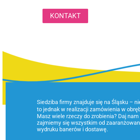
KONTAKT
Siedziba firmy znajduje się na Śląsku – n
to jednak w realizacji zamówienia w obrę
Masz wiele rzeczy do zrobienia? Daj nam
zajmiemy się wszystkim od zaaranżowani
wydruku banerów i dostawę.