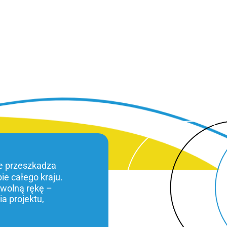
ie przeszkadza
bie całego kraju.
 wolną rękę –
a projektu,