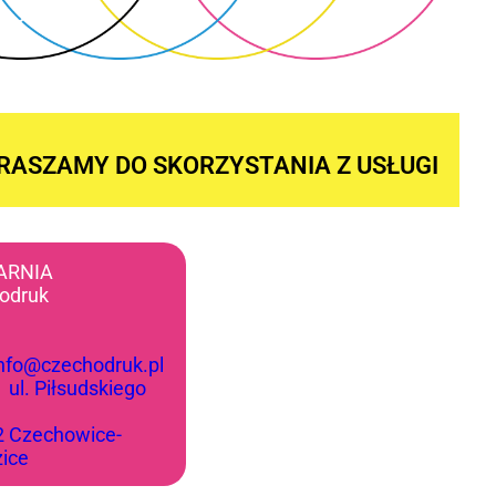
RASZAMY DO SKORZYSTANIA Z USŁUGI
ARNIA
odruk
info@czechodruk.pl
:
ul. Piłsudskiego
2 Czechowice-
zice