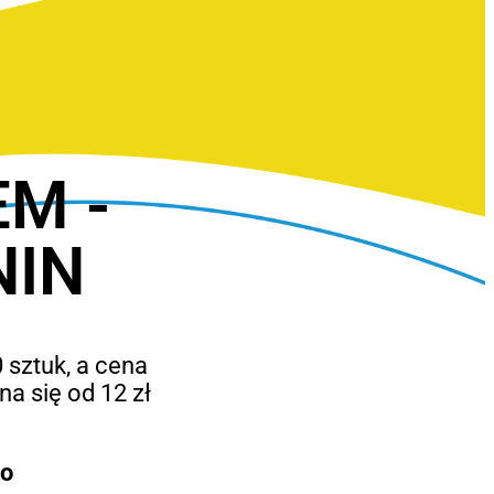
EM -
NIN
 sztuk, a cena
a się od 12 zł
to