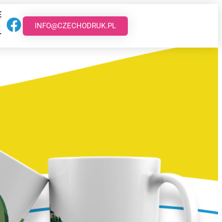
E
INFO@CZECHODRUK.PL
T