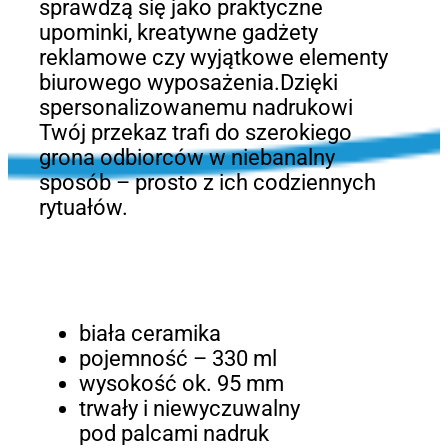
sprawdzą się jako praktyczne
upominki, kreatywne gadżety
reklamowe czy wyjątkowe elementy
biurowego wyposażenia.Dzięki
spersonalizowanemu nadrukowi
Twój przekaz trafi do szerokiego
grona odbiorców w niebanalny
sposób – prosto z ich codziennych
rytuałów.
biała ceramika
pojemność – 330 ml
wysokość ok. 95 mm
trwały i niewyczuwalny
pod palcami nadruk