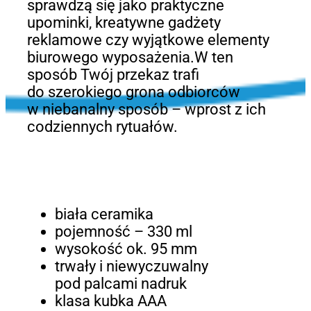
sprawdzą się jako praktyczne
upominki, kreatywne gadżety
reklamowe czy wyjątkowe elementy
biurowego wyposażenia.W ten
sposób Twój przekaz trafi
do szerokiego grona odbiorców
w niebanalny sposób – wprost z ich
codziennych rytuałów.
biała ceramika
pojemność – 330 ml
wysokość ok. 95 mm
trwały i niewyczuwalny
pod palcami nadruk
klasa kubka AAA