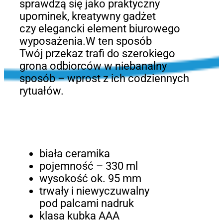
sprawdzą się jako praktyczny
upominek, kreatywny gadżet
czy elegancki element biurowego
wyposażenia.W ten sposób
Twój przekaz trafi do szerokiego
grona odbiorców w niebanalny
sposób – wprost z ich codziennych
rytuałów.
biała ceramika
pojemność – 330 ml
wysokość ok. 95 mm
trwały i niewyczuwalny
pod palcami nadruk
klasa kubka AAA