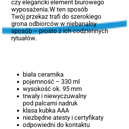
czy elegancki element biurowego
wyposażenia.W ten sposób
Twój przekaz trafi do szerokiego
grona odbiorców w niebanalny
sposób – prosto z ich codziennych
rytuałów.
biała ceramika
pojemność – 330 ml
wysokość ok. 95 mm
trwały i niewyczuwalny
pod palcami nadruk
klasa kubka AAA
niezbędne atesty i certyfikaty
odpowiedni do kontaktu