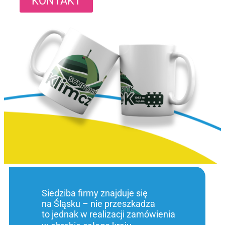
KONTAKT
Siedziba firmy znajduje się
na Śląsku – nie przeszkadza
to jednak w realizacji zamówienia