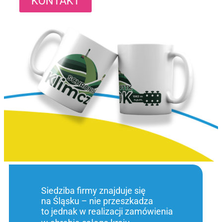
KONTAKT
Siedziba firmy znajduje się
na Śląsku – nie przeszkadza
to jednak w realizacji zamówienia