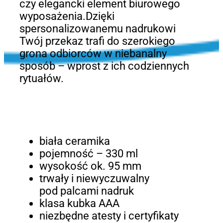
czy elegancki element biurowego
wyposażenia.Dzięki
spersonalizowanemu nadrukowi
Twój przekaz trafi do szerokiego
grona odbiorców w niebanalny
sposób – wprost z ich codziennych
rytuałów.
biała ceramika
pojemność – 330 ml
wysokość ok. 95 mm
trwały i niewyczuwalny
pod palcami nadruk
klasa kubka AAA
niezbędne atesty i certyfikaty