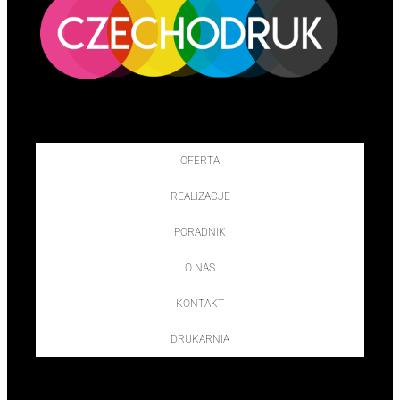
OFERTA
REALIZACJE
PORADNIK
O NAS
KONTAKT
DRUKARNIA