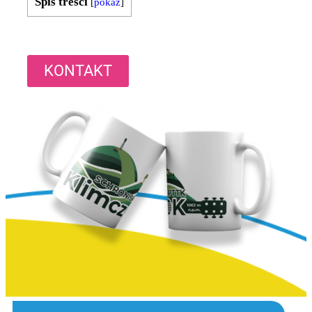
Spis treści
[
pokaż
]
KONTAKT