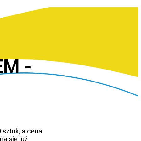
EM -
 sztuk, a cena
a się już