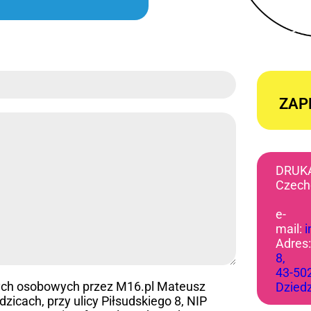
ZAP
DRUK
Czech
e-
mail:
Adres
8,
43-50
ych osobowych przez M16.pl Mateusz
Dzied
icach, przy ulicy Piłsudskiego 8, NIP