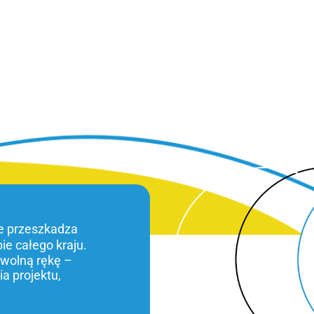
ie przeszkadza
bie całego kraju.
 wolną rękę –
a projektu,