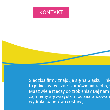
KONTAKT
Siedziba firmy znajduje się na Śląsku – n
to jednak w realizacji zamówienia w obrę
Masz wiele rzeczy do zrobienia? Daj nam
zajmiemy się wszystkim od zaaranżowani
wydruku banerów i dostawę.