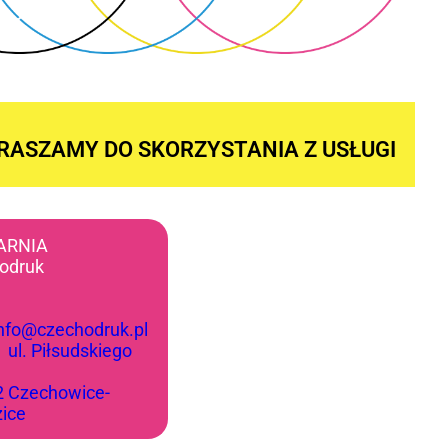
RASZAMY DO SKORZYSTANIA Z USŁUGI
ARNIA
odruk
info@czechodruk.pl
:
ul. Piłsudskiego
2 Czechowice-
zice