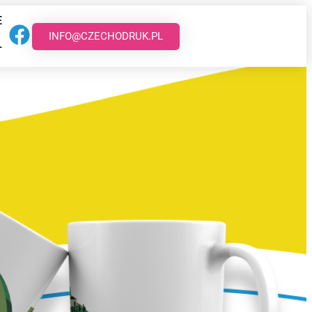
E
INFO@CZECHODRUK.PL
T