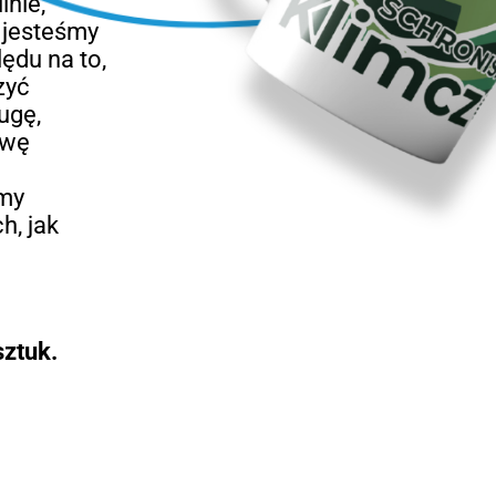
inie,
e jesteśmy
ędu na to,
zyć
ugę,
awę
emy
h, jak
ztuk.