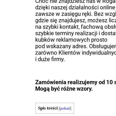
Choć nie znajdziesz nas w Rogal
dzięki naszej działalności onlin
zawsze w zasięgu ręki. Bez wzgl
gdzie się znajdujesz, możesz lic
na szybki kontakt, fachową obsł
szybkie terminy realizacji i dost
kubków reklamowych prosto
pod wskazany adres. Obsługuj
zarówno Klientów indywidualnyc
i duże firmy.
Zamówienia realizujemy od 10 s
Mogą być różne wzory.
Spis treści
[
pokaż
]