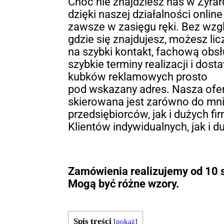
Choć nie znajdziesz nas w Żyrar
dzięki naszej działalności onlin
zawsze w zasięgu ręki. Bez wzgl
gdzie się znajdujesz, możesz lic
na szybki kontakt, fachową obsł
szybkie terminy realizacji i dost
kubków reklamowych prosto
pod wskazany adres. Nasza ofe
skierowana jest zarówno do mn
przedsiębiorców, jak i dużych fi
Klientów indywidualnych, jak i du
Zamówienia realizujemy od 10 s
Mogą być różne wzory.
Spis treści
[
pokaż
]