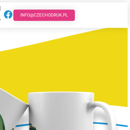
E
INFO@CZECHODRUK.PL
T