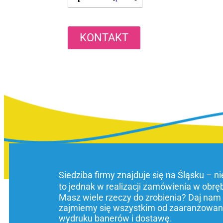
KONTAKT
Siedziba firmy znajduje się na Śląsku – n
to jednak w realizacji zamówienia w obrę
Masz wiele rzeczy do zrobienia? Daj nam
zajmiemy się wszystkim od zaaranżowani
wydruku banerów i dostawę.