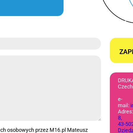
ZAP
DRUK
Czech
e-
mail:
Adres
8,
43-50
ych osobowych przez M16.pl Mateusz
Dzied