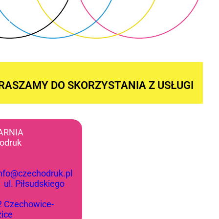
RASZAMY DO SKORZYSTANIA Z USŁUGI
ARNIA
odruk
info@czechodruk.pl
:
ul. Piłsudskiego
2 Czechowice-
zice