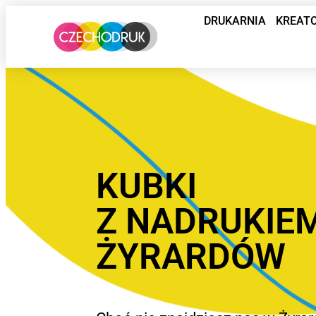
DRUKARNIA
KREAT
KUBKI
Z NADRUKIE
ŻYRARDÓW