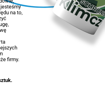
dowie,
e jesteśmy
ędu na to,
zyć
ugę,
awę
rta
iejszych
rm
że firmy.
ztuk.