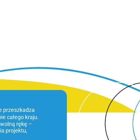
ie przeszkadza
bie całego kraju.
 wolną rękę –
a projektu,