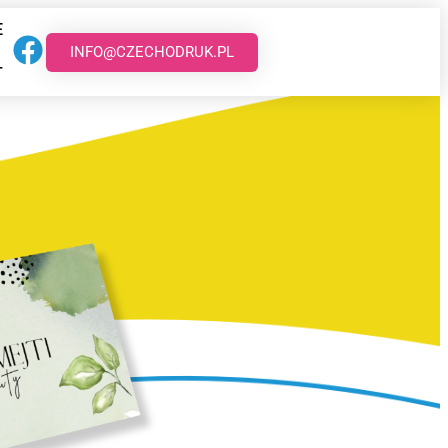
E
INFO@CZECHODRUK.PL
T