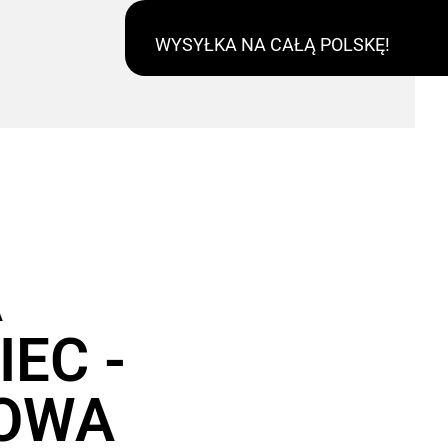
WYSYŁKA NA CAŁĄ POLSKĘ!
A
EC -
OWA