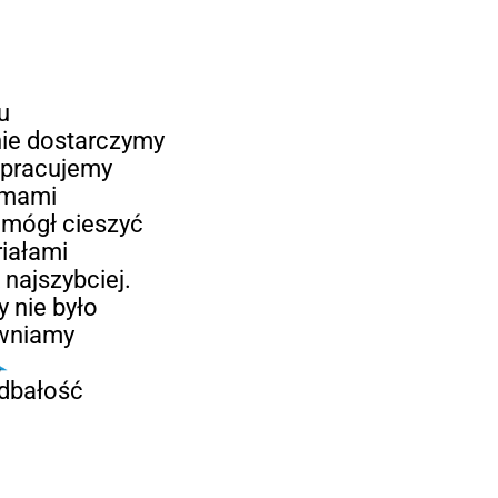
u
ie dostarczymy
łpracujemy
irmami
ś mógł cieszyć
iałami
najszybciej.
 nie było
ewniamy
,
 dbałość