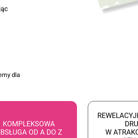
jąc
emy dla
REWELACYJ
KOMPLEKSOWA
DR
BSŁUGA OD A DO Z
W ATRAK