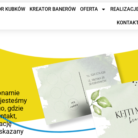
OR KUBKÓW
KREATOR BANERÓW
OFERTA
REALIZACJ
KONTAK
onarnie
 jesteśmy
o, gdzie
ntakt,
ację
skazany