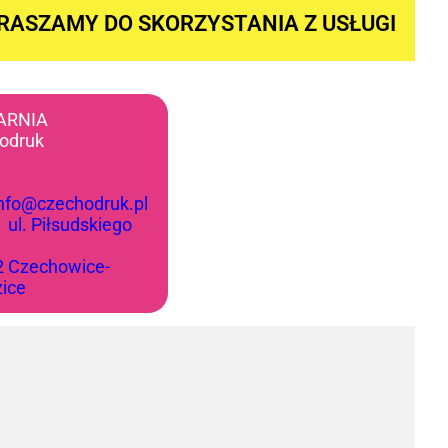
RASZAMY DO SKORZYSTANIA Z USŁUGI
ARNIA
odruk
info@czechodruk.pl
:
ul. Piłsudskiego
2 Czechowice-
zice