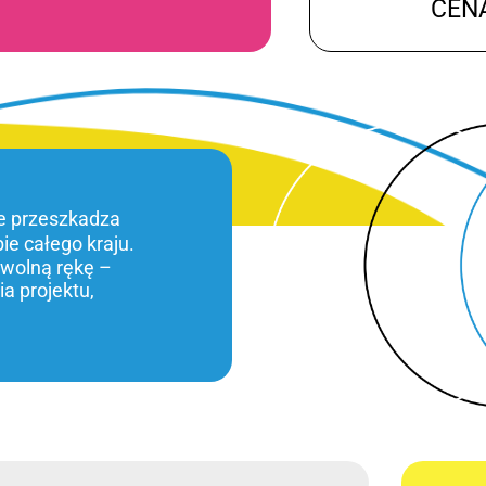
CEN
ie przeszkadza
bie całego kraju.
 wolną rękę –
a projektu,