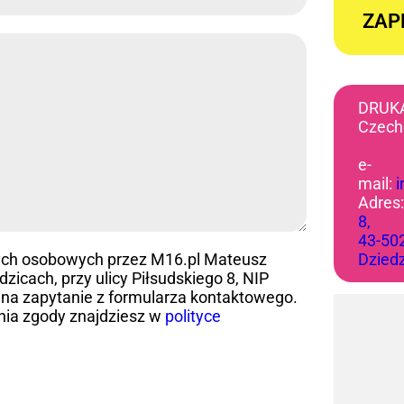
ZAP
DRUK
Czech
e-
mail:
Adres
8,
43-50
ych osobowych przez M16.pl Mateusz
Dzied
icach, przy ulicy Piłsudskiego 8, NIP
na zapytanie z formularza kontaktowego.
nia zgody znajdziesz w
polityce