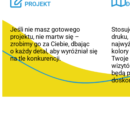
PROJEKT
D
Jeśli nie masz gotowego
Stosu
projektu, nie martw się –
druku,
zrobimy go za Ciebie, dbając
najwyż
o każdy detal, aby wyróżniał się
kolory
na tle konkurencji.
Twoje 
wizytó
będą 
doskon