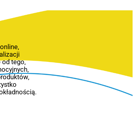
nline,
lizacji
 od tego,
mocyjnych,
produktów,
zystko
okładnością.