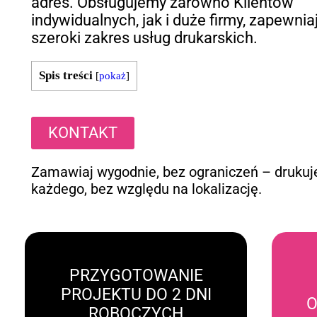
adres. Obsługujemy zarówno Klientów
indywidualnych, jak i duże firmy, zapewnia
szeroki zakres usług drukarskich.
Spis treści
[
pokaż
]
KONTAKT
Zamawiaj wygodnie, bez ograniczeń – drukuj
każdego, bez względu na lokalizację.
PRZYGOTOWANIE
PROJEKTU DO 2 DNI
O
ROBOCZYCH