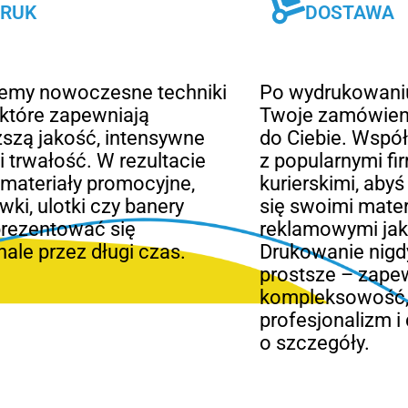
RUK
DOSTAWA
jemy nowoczesne techniki
Po wydrukowani
 które zapewniają
Twoje zamówien
szą jakość, intensywne
do Ciebie. Wspó
 i trwałość. W rezultacie
z popularnymi f
materiały promocyjne,
kurierskimi, aby
wki, ulotki czy banery
się swoimi mater
prezentować się
reklamowymi jak 
ale przez długi czas.
Drukowanie nigdy
prostsze – zap
kompleksowość
profesjonalizm i
o szczegóły.