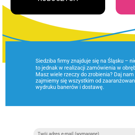
Siedziba firmy znajduje się na Śląsku – n
to jednak w realizacji zamówienia w obrę
Masz wiele rzeczy do zrobienia? Daj nam
zajmiemy się wszystkim od zaaranżowani
wydruku banerów i dostawę.