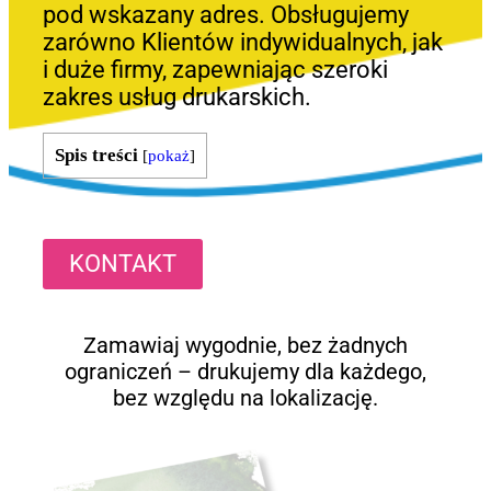
pod wskazany adres. Obsługujemy
zarówno Klientów indywidualnych, jak
i duże firmy, zapewniając szeroki
zakres usług drukarskich.
Spis treści
[
pokaż
]
KONTAKT
Zamawiaj wygodnie, bez żadnych
ograniczeń – drukujemy dla każdego,
bez względu na lokalizację.