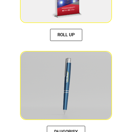
ROLL UP
DŁUGOPISY