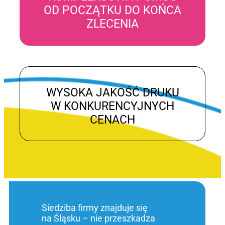
OD POCZĄTKU DO KOŃCA
ZLECENIA
WYSOKA JAKOŚĆ DRUKU
W KONKURENCYJNYCH
CENACH
Siedziba firmy znajduje się
na Śląsku – nie przeszkadza