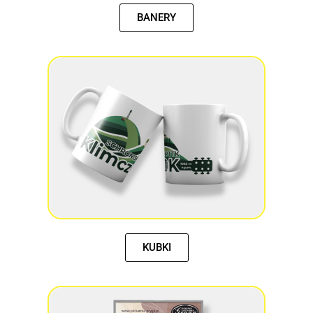
BANERY
KUBKI