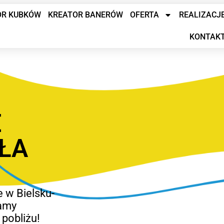
OR KUBKÓW
KREATOR BANERÓW
OFERTA
REALIZACJ
KONTAK
E
AŁA
e w Bielsku-
łamy
 pobliżu!