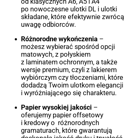
od klasycznych A6, A5 i A4
po nowoczesne ulotki DL i ulotki
składane, które efektywnie zwrócą
uwagę odbiorców.
Różnorodne wykończenia
–
możesz wybierać spośród opcji
matowych, z połyskiem
z laminatem ochronnym, a także
wersje premium, czyli z lakierem
wybiórczym czy tłoczeniami, które
dodadzą Twoim ulotkom elegancji
i wyróżniającego się charakteru.
Papier wysokiej jakości
–
oferujemy papier offsetowy
i kredowy o różnorodnych
gramaturach, które gwarantują