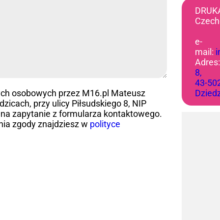
DRUK
Czech
e-
mail:
Adres
8,
43-50
ych osobowych przez M16.pl Mateusz
Dzied
icach, przy ulicy Piłsudskiego 8, NIP
na zapytanie z formularza kontaktowego.
nia zgody znajdziesz w
polityce