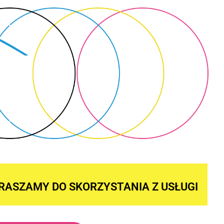
RASZAMY DO SKORZYSTANIA Z USŁUGI