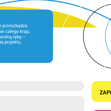
ie przeszkadza
bie całego kraju.
 wolną rękę –
a projektu,
ZAP