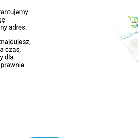
rantujemy
gę
ny adres.
znajdujesz,
a czas,
y dla
sprawnie