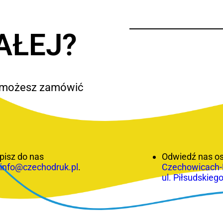
AŁEJ?
we możesz zamówić
pisz do nas
Odwiedź nas os
a
info@czechodruk.pl
.
Czechowicach-
ul. Piłsudskiego