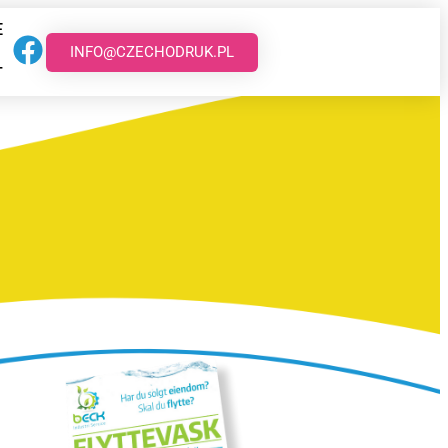
E
INFO@CZECHODRUK.PL
T