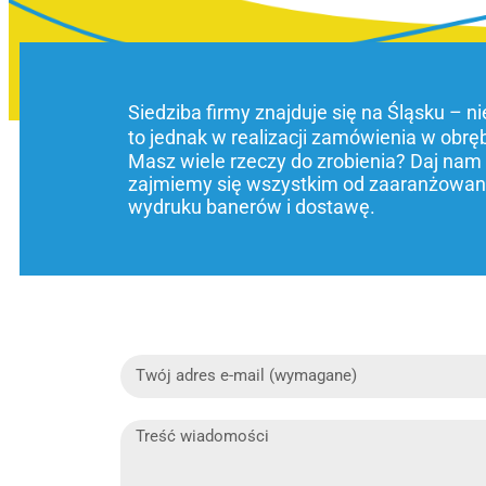
Siedziba firmy znajduje się na Śląsku – n
to jednak w realizacji zamówienia w obrę
Masz wiele rzeczy do zrobienia? Daj nam
zajmiemy się wszystkim od zaaranżowani
wydruku banerów i dostawę.