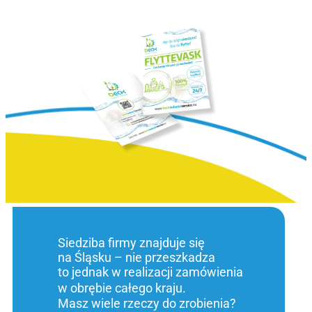
Siedziba firmy znajduje się
na Śląsku – nie przeszkadza
to jednak w realizacji zamówienia
w obrębie całego kraju.
Masz wiele rzeczy do zrobienia?