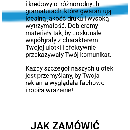
i kredowy o różnorodnych
gramaturach, które gwarantują
idealną jakość druku i wysoką
wytrzymałość. Dobieramy
materiały tak, by doskonale
współgrały z charakterem
Twojej ulotki i efektywnie
przekazywały Twój komunikat.
Każdy szczegół naszych ulotek
jest przemyślany, by Twoja
reklama wyglądała fachowo
i robiła wrażenie!
JAK ZAMÓWIĆ