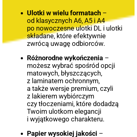
Ulotki w wielu formatach
–
od klasycznych A6, A5 i A4
po nowoczesne ulotki DL i ulotki
składane, które efektywnie
zwrócą uwagę odbiorców.
Różnorodne wykończenia
–
możesz wybrać spośród opcji
matowych, błyszczących,
z laminatem ochronnym,
a także wersje premium, czyli
z lakierem wybiórczym
czy tłoczeniami, które dodadzą
Twoim ulotkom elegancji
i wyjątkowego charakteru.
Papier wysokiej jakości
–