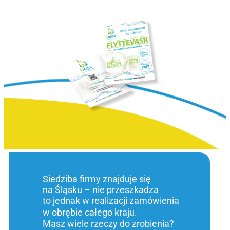
Siedziba firmy znajduje się
na Śląsku – nie przeszkadza
to jednak w realizacji zamówienia
w obrębie całego kraju.
Masz wiele rzeczy do zrobienia?