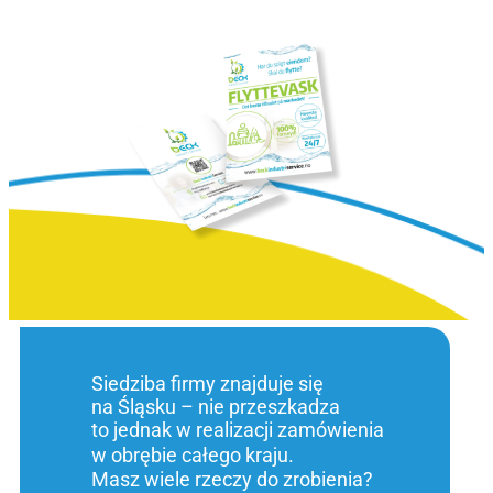
Siedziba firmy znajduje się
na Śląsku – nie przeszkadza
to jednak w realizacji zamówienia
w obrębie całego kraju.
Masz wiele rzeczy do zrobienia?