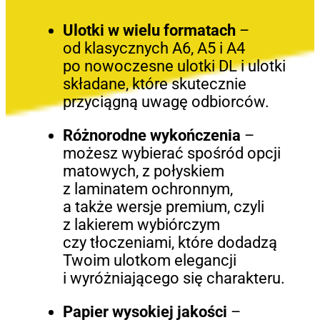
Ulotki w wielu formatach
–
od klasycznych A6, A5 i A4
po nowoczesne ulotki DL i ulotki
składane, które skutecznie
przyciągną uwagę odbiorców.
Różnorodne wykończenia
–
możesz wybierać spośród opcji
matowych, z połyskiem
z laminatem ochronnym,
a także wersje premium, czyli
z lakierem wybiórczym
czy tłoczeniami, które dodadzą
Twoim ulotkom elegancji
i wyróżniającego się charakteru.
Papier wysokiej jakości
–