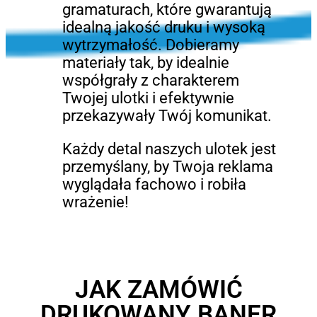
gramaturach, które gwarantują
idealną jakość druku i wysoką
wytrzymałość. Dobieramy
materiały tak, by idealnie
współgrały z charakterem
Twojej ulotki i efektywnie
przekazywały Twój komunikat.
Każdy detal naszych ulotek jest
przemyślany, by Twoja reklama
wyglądała fachowo i robiła
wrażenie!
JAK ZAMÓWIĆ
DRUKOWANY BANER