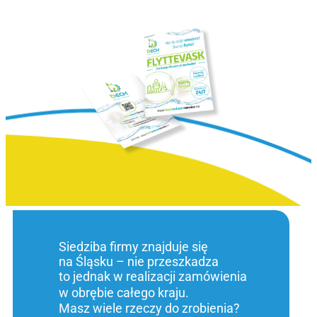
Siedziba firmy znajduje się
na Śląsku – nie przeszkadza
to jednak w realizacji zamówienia
w obrębie całego kraju.
Masz wiele rzeczy do zrobienia?