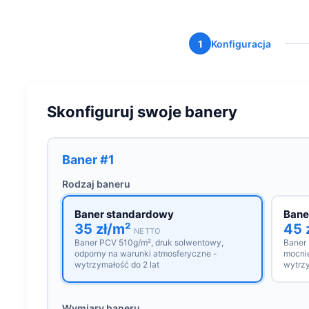
1
Konfiguracja
Skonfiguruj swoje banery
Baner #1
Rodzaj baneru
Baner standardowy
Bane
35 zł/m²
45 
NETTO
Baner PCV 510g/m², druk solwentowy,
Baner
odporny na warunki atmosferyczne -
mocnie
wytrzymałość do 2 lat
wytrzy
Wymiary baneru