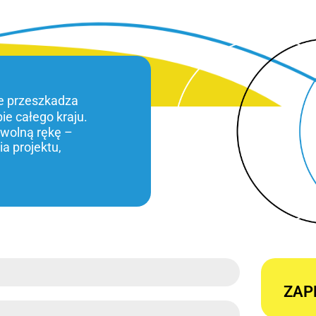
ie przeszkadza
bie całego kraju.
 wolną rękę –
a projektu,
ZAP