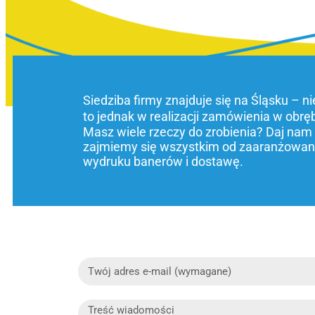
Siedziba firmy znajduje się na Śląsku – n
to jednak w realizacji zamówienia w obrę
Masz wiele rzeczy do zrobienia? Daj nam
zajmiemy się wszystkim od zaaranżowani
wydruku banerów i dostawę.