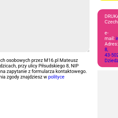
DRUK
Czech
e-
mail:
Adres
8,
43-50
ych osobowych przez M16.pl Mateusz
Dzied
icach, przy ulicy Piłsudskiego 8, NIP
na zapytanie z formularza kontaktowego.
nia zgody znajdziesz w
polityce