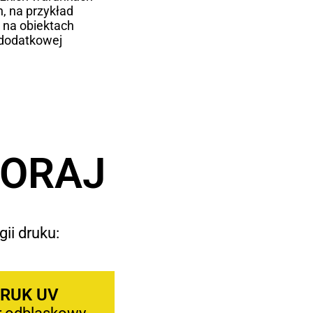
, na przykład
 na obiektach
dodatkowej
GORAJ
ii druku:
RUK UV