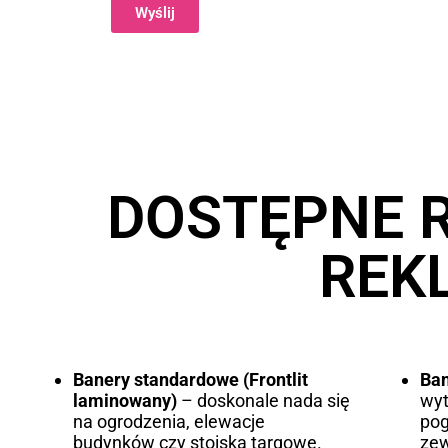
Wyślij
Alternative:
DOSTĘPNE 
REK
Banery standardowe (Frontlit
Ba
laminowany)
– doskonale nada się
wyt
na ogrodzenia, elewacje
pog
budynków czy stoiska targowe.
zew