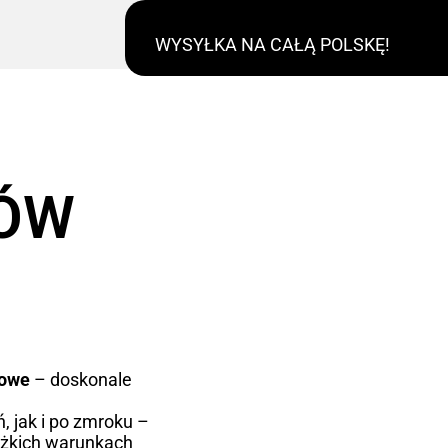
WYSYŁKA NA CAŁĄ POLSKĘ!
RÓW
kowe
– doskonale
, jak i po zmroku –
ężkich warunkach