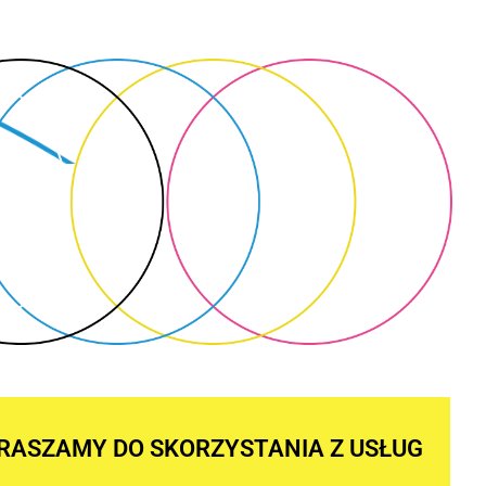
RASZAMY DO SKORZYSTANIA Z USŁUG