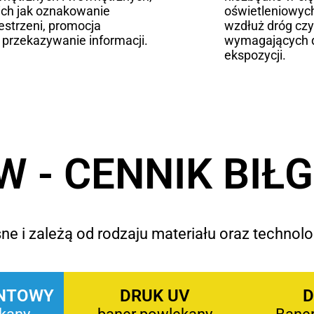
ich jak oznakowanie
oświetleniowych
estrzeni, promocja
wzdłuż dróg czy
 przekazywanie informacji.
wymagających 
ekspozycji.
 - CENNIK BIŁ
e i zależą od rodzaju materiału oraz technolog
NTOWY
DRUK UV
D