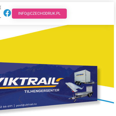
E
INFO@CZECHODRUK.PL
T