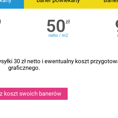
kany
baner powlekany
Bane
50
ł
zł
netto / m2
syłki 30 zł netto i ewentualny koszt przygotow
graficznego.
cz koszt swoich banerów