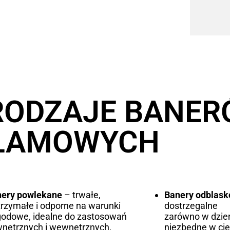
RODZAJE BANE
LAMOWYCH
nery powlekane
– trwałe,
Banery odblas
rzymałe i odporne na warunki
dostrzegalne
odowe, idealne do zastosowań
zarówno w dzień
nętrznych i wewnętrznych,
niezbędne w ci