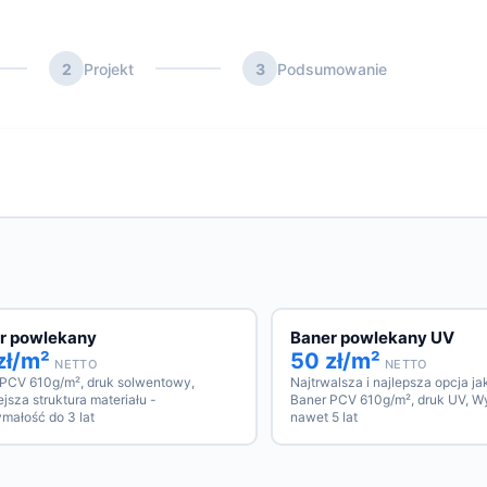
2
Projekt
3
Podsumowanie
r powlekany
Baner powlekany UV
zł/m²
50 zł/m²
NETTO
NETTO
 PCV 610g/m², druk solwentowy,
Najtrwalsza i najlepsza opcja j
jsza struktura materiału -
Baner PCV 610g/m², druk UV, W
małość do 3 lat
nawet 5 lat