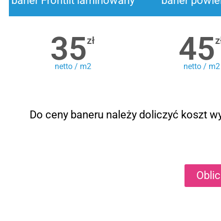
baner Frontlit laminowany
baner powle
35
45
zł
z
netto / m2
netto / m2
Do ceny baneru należy doliczyć koszt wy
Obli