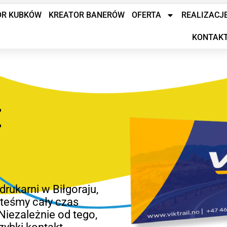
OR KUBKÓW
KREATOR BANERÓW
OFERTA
REALIZACJ
KONTAK
E
drukarni w Biłgoraju,
esteśmy cały czas
Niezależnie od tego,