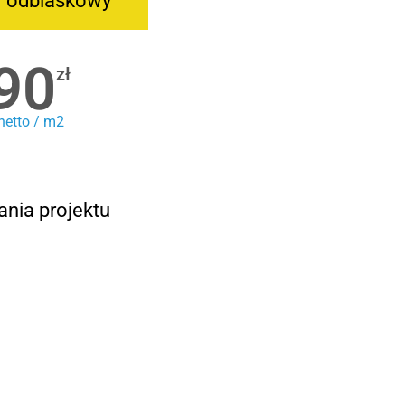
r odblaskowy
90
zł
netto / m2
ania projektu